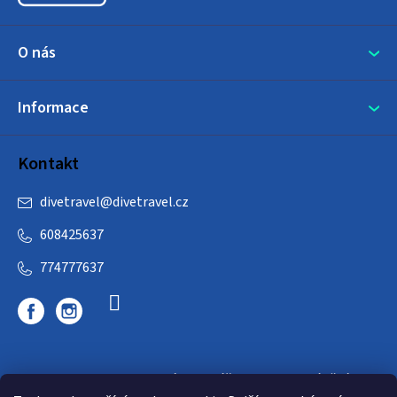
O nás
Informace
Kontakt
divetravel
@
divetravel.cz
608425637
774777637
DIVETRAVEL - cestovní kancelář - cesty za potápěním