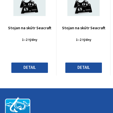
Průměrné
Průměrné
Stojan na skútr Seacraft
Stojan na skútr Seacraft
hodnocení
hodnocení
produktu
produktu
1–2 týdny
1–2 týdny
je
je
0,0
0,0
z
z
5
5
hvězdiček.
hvězdiček.
DETAIL
DETAIL
Z
á
p