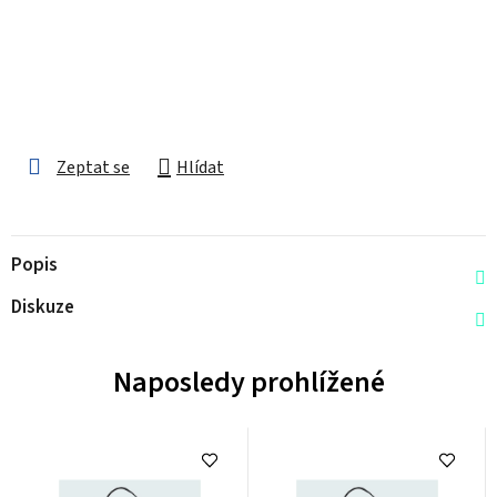
Zeptat se
Hlídat
Popis
Diskuze
Naposledy prohlížené