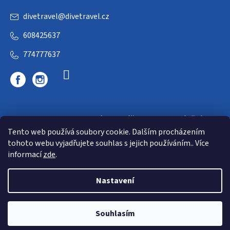
divetravel
@
divetravel.cz
608425637
774777637
DIVETRAVEL - cestovní kancelář - cesty za potápěním
Tento web používá soubory cookie. Dalším procházením
tohoto webu vyjadřujete souhlas s jejich používáním.. Více
informací
zde
.
Nastavení
Copyright 2026
E-dive
. Všechna práva vyhrazena.
Souhlasím
Shoptet
|
mime digital