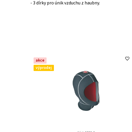
- 3 dírky pro únik vzduchu z haubny.
akce
výprodej