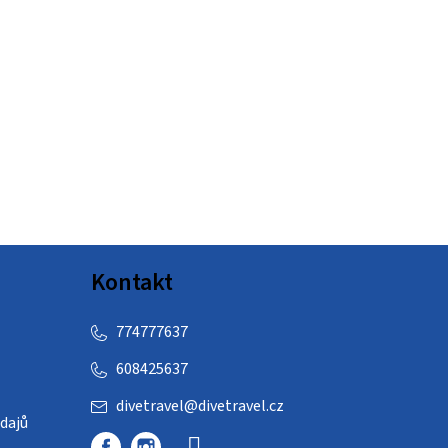
Kontakt
774777637
608425637
divetravel
@
divetravel.cz
dajů