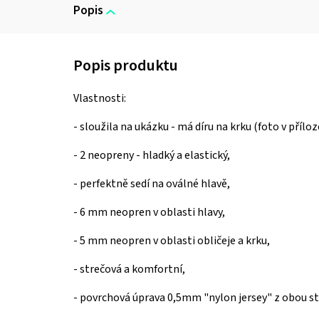
Popis
Vlastnosti:
- sloužila na ukázku - má díru na krku (foto v příloz
- 2 neopreny - hladký a elastický,
-
perfektně sedí na oválné hlavě,
-
6 mm neopren v oblasti hlavy,
-
5 mm neopren v oblasti obličeje a krku,
- strečová a komfortní,
- povrchová úprava 0,5mm "nylon jersey" z obou str