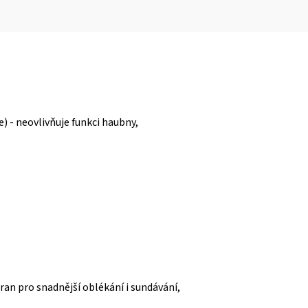
e) - neovlivňuje funkci haubny,
an pro snadnější oblékání i sundávání,