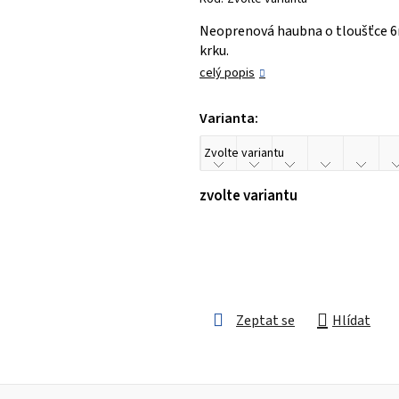
je
Neoprenová haubna o tloušťce 6
0,0
krku.
z 5
celý popis
hvězdiček.
Varianta:
zvolte variantu
Zeptat se
Hlídat