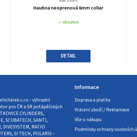
Kód: 3559-S
Průměrné
Haubna neoprenová 6mm collar
hodnocení
produktu
skladem
je
0,0
z
5
hvězdiček.
DETAIL
Informace
lichárek s.r.o - výhradní
Doprava a platba
utor pro ČR a SR potápěčských
Vrácení zboží / Reklamace
VÍTKOVICE CYLINDERS,
Vše o nákupu
E, SCUBATECH, SANTI,
, DIVESYSTEM, RATIO
Podmínky ochrany osobních ú
ERS, SI TECH, POLARIS –