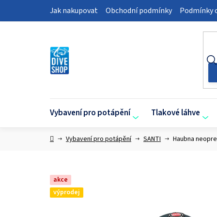
Přejít
Jak nakupovat
Obchodní podmínky
Podmínky o
na
obsah
Vybavení pro potápění
Tlakové láhve
Domů
Vybavení pro potápění
SANTI
Haubna neopre
akce
výprodej