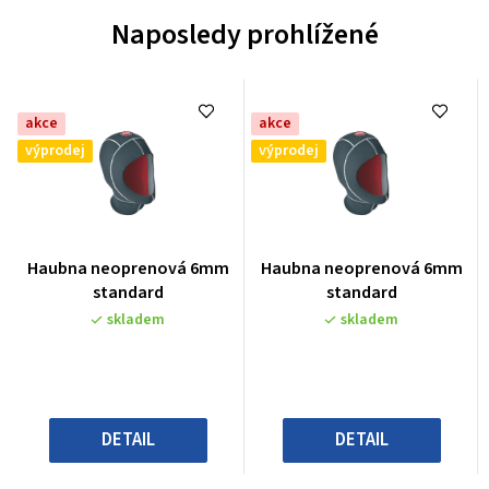
Naposledy prohlížené
akce
akce
výprodej
výprodej
Průměrné
Průměrné
Haubna neoprenová 6mm
Haubna neoprenová 6mm
hodnocení
hodnocení
standard
standard
produktu
produktu
skladem
skladem
je
je
0,0
0,0
z
z
5
5
hvězdiček.
hvězdiček.
DETAIL
DETAIL