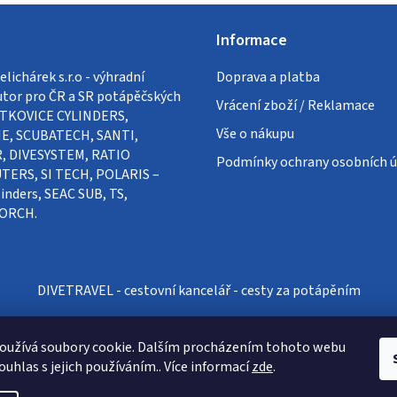
Informace
lichárek s.r.o - výhradní
Doprava a platba
utor pro ČR a SR potápěčských
Vrácení zboží / Reklamace
VÍTKOVICE CYLINDERS,
Vše o nákupu
E, SCUBATECH, SANTI,
, DIVESYSTEM, RATIO
Podmínky ochrany osobních ú
ERS, SI TECH, POLARIS –
inders, SEAC SUB, TS,
ORCH.
DIVETRAVEL - cestovní kancelář - cesty za potápěním
oužívá soubory cookie. Dalším procházením tohoto webu
ouhlas s jejich používáním.. Více informací
zde
.