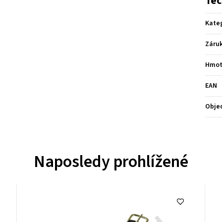
Tec
Kate
Záru
Hmot
EAN
Obje
Naposledy prohlížené