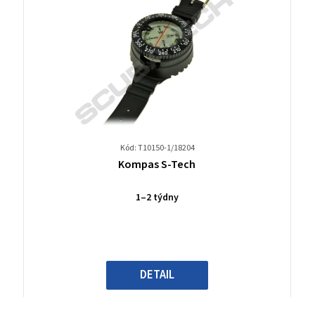
Kód: T10150-1/18204
Průměrné
Kompas S-Tech
hodnocení
produktu
1–2 týdny
je
0,0
z
5
hvězdiček.
DETAIL