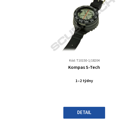
Kód: T10150-1/18204
Průměrné
Kompas S-Tech
hodnocení
produktu
1–2 týdny
je
0,0
z
5
hvězdiček.
DETAIL