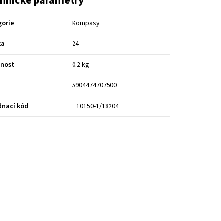
hnické parametry
gorie
Kompasy
ka
24
nost
0.2 kg
5904474707500
dnací kód
T10150-1/18204