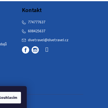
Kontakt
774777637
608425637
divetravel
@
divetravel.cz
dajů
Souhlasím