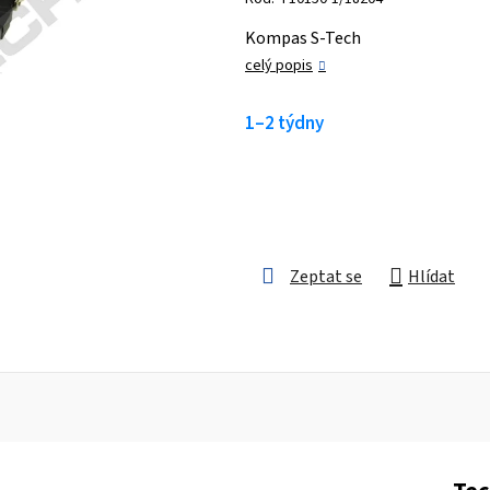
je
Kompas S-Tech
0,0
celý popis
z 5
hvězdiček.
1–2 týdny
Zeptat se
Hlídat