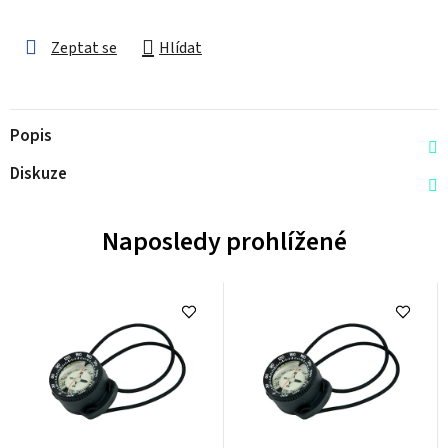
Zeptat se
Hlídat
Popis
Diskuze
Naposledy prohlížené