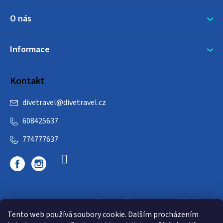
O nás
Informace
Kontakt
divetravel
@
divetravel.cz
608425637
774777637
DIVETRAVEL - cestovní kancelář - cesty za potápěním
Tento web používá soubory cookie. Dalším procházením