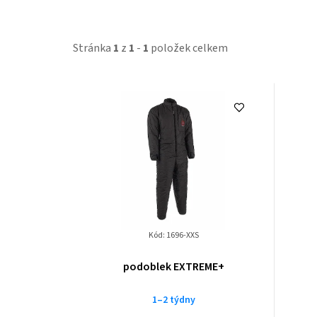
Stránka
1
z
1
-
1
položek celkem
V
ý
p
i
s
p
Kód:
1696-XXS
r
podoblek EXTREME+
o
1–2 týdny