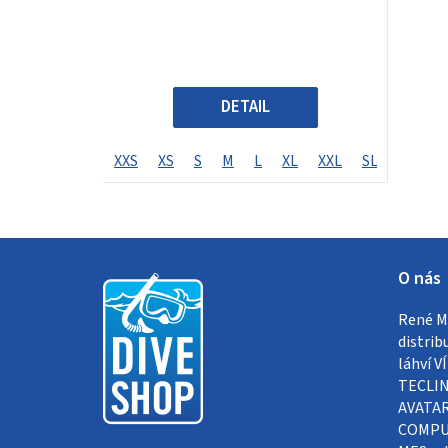
d
u
k
DETAIL
t
ů
XXS
XS
S
M
L
XL
XXL
SL
LL
XL
Z
O nás
á
René Me
p
distrib
a
láhví 
TECLIN
t
AVATAR
COMPUT