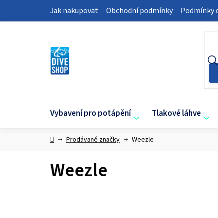
Přejít
Jak nakupovat
Obchodní podmínky
Podmínky o
na
obsah
Vybavení pro potápění
Tlakové láhve
Domů
Prodávané značky
Weezle
Weezle