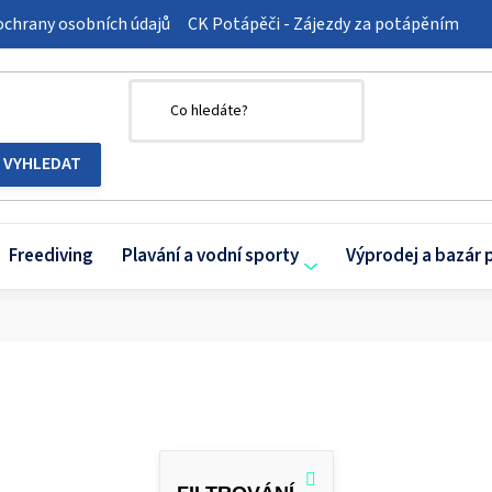
chrany osobních údajů
CK Potápěči - Zájezdy za potápěním
Freediving
Plavání a vodní sporty
Výprodej a bazár 