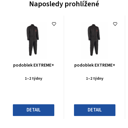
Naposledy prohlížené
Průměrné
Průměrné
podoblek EXTREME+
podoblek EXTREME+
hodnocení
hodnocení
produktu
produktu
1–2 týdny
1–2 týdny
je
je
0,0
0,0
z
z
5
5
hvězdiček.
hvězdiček.
DETAIL
DETAIL