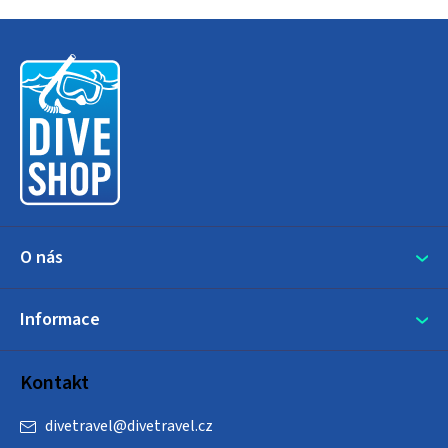
Z
á
p
a
t
í
O nás
Informace
Kontakt
divetravel
@
divetravel.cz