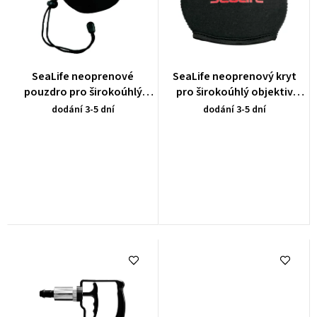
í
i
p
s
r
p
o
r
SeaLife neoprenové
SeaLife neoprenový kryt
d
pouzdro pro širokoúhlý
pro širokoúhlý objektiv
o
obektiv k Micro a
Micro a Reefmaster 4K
u
dodání 3-5 dní
dodání 3-5 dní
d
Reefmaster fotoaparátům
k
u
t
k
ů
t
ů