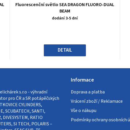
Průměrné
AL
Fluorescenční světlo SEA DRAGON FLUORO-DUAL
hodnocení
BEAM
produktu
dodání 3-5 dní
je
0,0
z
5
hvězdiček.
DETAIL
Informace
lichárek s.r.o - výhradní
Doprava a platba
utor pro ČR a SR potápěčských
Vrácení zboží / Reklamace
VÍTKOVICE CYLINDERS,
Vše o nákupu
E, SCUBATECH, SANTI,
, DIVESYSTEM, RATIO
Podmínky ochrany osobních ú
ERS, SI TECH, POLARIS –