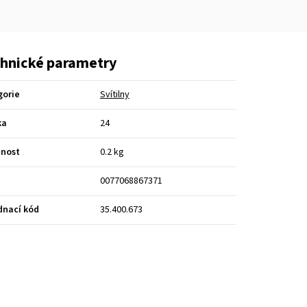
hnické parametry
gorie
Svítilny
ka
24
nost
0.2 kg
0077068867371
dnací kód
35.400.673