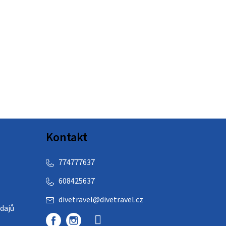
Kontakt
774777637
608425637
divetravel
@
divetravel.cz
dajů