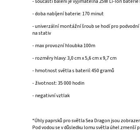
-
součástí balení je vyjímatelná 25W Li-Ion bateri
-
doba nabíjení baterie: 170 minut
-
univerzální montážní šroub se hodí pro podvodní
na stativ
- max provozní hloubka 100m
-
rozměry hlavy: 3,0 cm x 5,6 cm x 9,7 cm
- hmotnost světla s baterií: 450 gramů
-
životnost: 35 000 hodin
- negativní vztlak
*Úhly paprsků pro světla Sea Dragon jsou zobrazen
Pod vodou se v důsledku lomu světla úhel zmenší př