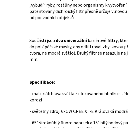
„vybudí“ ryby, rostliny nebo organismy k vytvoření
patentovaný dichroický filtr přesně určuje vlnovou 
od podvodních objektů.
Součástí jsou
dva univerzální
bariérové
filtry
, kte
do potápěčské masky, aby odfiltroval zbytkovou 
tvora, ne modré světlo).
Druhý filtr se nasazuje n
mm.
Specifikace:
-
materiál: hlava světla z eloxovaného hliníku s t
korozi
-
světelný zdroj: 6x 5W CREE XT-E Královská modrá
-
65° širokoúhlý
fluoro
paprsek a 15
°
bílý bodový p