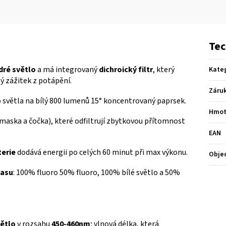
Tec
dré světlo
a má integrovaný
dichroický filtr
, který
Kate
ý zážitek z potápění.
Záru
 světla na bílý 800 lumenů 15° koncentrovaný paprsek.
Hmot
(maska a čočka), které odfiltrují zbytkovou přítomnost
EAN
terie
dodává energii po celých 60 minut při max výkonu.
Obje
jasu
: 100% fluoro 50% fluoro, 100% bílé světlo a 50%
ětlo
v rozsahu
450-460nm
;
vlnová délka, která