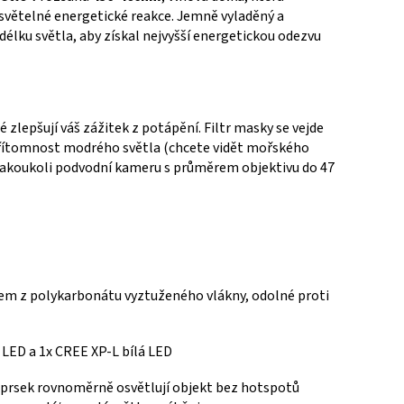
 světelné energetické reakce.
Jemně vyladěný a
délku světla, aby získal nejvyšší energetickou odezvu
ré zlepšují váš zážitek z potápění.
Filtr masky se vejde
přítomnost modrého světla (chcete vidět mořského
a jakoukoli podvodní kameru s průměrem objektivu do 47
ělem z polykarbonátu vyztuženého vlákny, odolné proti
 LED a 1x CREE XP-L bílá LED
aprsek rovnoměrně osvětlují objekt bez hotspotů