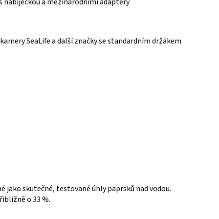
e s nabíječkou a mezinárodními adaptéry
 kamery SeaLife a další značky se standardním držákem
é jako skutečné, testované úhly paprsků nad vodou.
ibližně o 33 %.