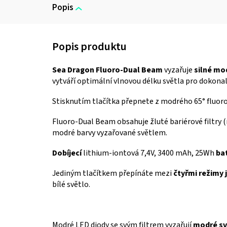
Popis
Sea Dragon Fluoro-Dual Beam
vyzařuje
silné mo
vytváří optimální vlnovou délku světla pro dokonal
Stisknutím tlačítka
přepnete z modrého 65° fluoro
Fluoro-Dual Beam obsahuje žluté bariérové filtry 
modré barvy vyzařované světlem.
Dobíjecí
lithium-iontová 7,4V, 3400 mAh, 25Wh
ba
Jediným tlačítkem přepínáte mezi
čtyřmi režimy 
bílé světlo.
Modré LED diody se svým filtrem vyzařují
modré sv