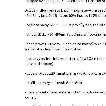
- snadné ovládání pouze 1 tlačítkem -
1 tlačítko pr
Ovládání: dlouhým stisknutím zapnete/vypnete sv
-
4 režimy jasu: 100% fluoro 50% fluoro, 100% bílé 
-
teplota barvy: 5000 ~ 7000 K pro bílý bod, t
eplota
-
vlnová délka: 450-460nm (platí pro emitované mo
-
doba provozu: fluoro - 1 hodina na max výkon a 2 h
výkon a 4 hodiny na poloviční výkon
-
nouzový režim -
interval bliknutí 1s a SOS morse
po dobu 4 sekund)
- doba provozu 120 minut při max výkonu a konsta
- tlačítko pro rychlé uvolnění světla
- o
bsahuje integrovaný dichroický filtr a dva unive
kameru