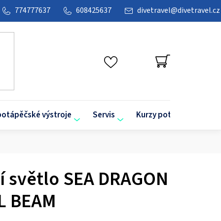
774777637
608425637
divetravel
@
divetravel.cz
NÁKUPNÍ
KOŠÍK
potápěčské výstroje
Servis
Kurzy potápění
O
í světlo SEA DRAGON
L BEAM