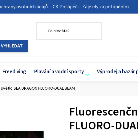
chrany osobních údajů
CK Potápěči - Zájezdy za potápěním
Freediving
Plavání a vodní sporty
Výprodej a bazár 
í světlo SEA DRAGON FLUORO-DUAL BEAM
Fluorescenčn
FLUORO-DUA
Průměrné