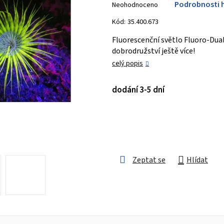
Podrobnosti 
Neohodnoceno
hodnocení
produktu
Kód:
35.400.673
je
Fluorescenční světlo Fluoro-Dua
0,0
dobrodružství ještě více!
z 5
celý popis
hvězdiček.
dodání 3-5 dní
Zeptat se
Hlídat