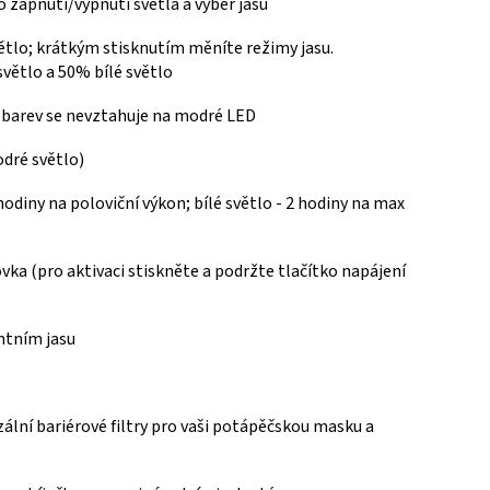
o zapnutí/vypnutí světla a výběr jasu
ětlo;
krátkým stisknutím měníte režimy jasu.
světlo a 50% bílé světlo
 barev se nevztahuje na modré LED
dré světlo)
odiny na poloviční výkon; bílé světlo -
2 hodiny na max
ovka (p
ro aktivaci stiskněte a podržte tlačítko napájení
ntním jasu
rzální bariérové filtry pro vaši potápěčskou masku a