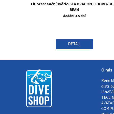
Průměrné
Fluorescenční světlo SEA DRAGON FLUORO-DU
hodnocení
BEAM
produktu
dodání 3-5 dní
je
0,0
z
5
hvězdiček.
DETAIL
Z
O nás
á
René Me
p
distrib
a
láhví 
TECLIN
t
AVATAR
COMPUT