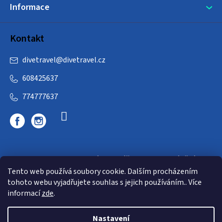
Informace
Kontakt
divetravel
@
divetravel.cz
608425637
774777637
DIVETRAVEL - cestovní kancelář - cesty za potápěním
Tento web používá soubory cookie. Dalším procházením
tohoto webu vyjadřujete souhlas s jejich používáním.. Více
informací
zde
.
Nastavení