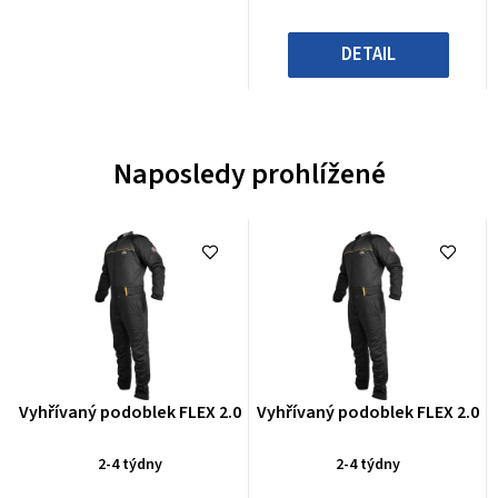
DETAIL
Naposledy prohlížené
Průměrné
Průměrné
Vyhřívaný podoblek FLEX 2.0
Vyhřívaný podoblek FLEX 2.0
hodnocení
hodnocení
produktu
produktu
2-4 týdny
2-4 týdny
je
je