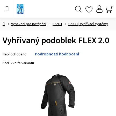
Přejít
na
obsah
Hledat
NÁ
KO
Domů
Vybavení pro potápění
SANTI
SANTI | Vyhřívací systémy
Vyhřívaný podoblek FLEX 2.0
Průměrné
Podrobnosti hodnocení
Neohodnoceno
hodnocení
produktu
Kód:
Zvolte variantu
je
0,0
z 5
hvězdiček.