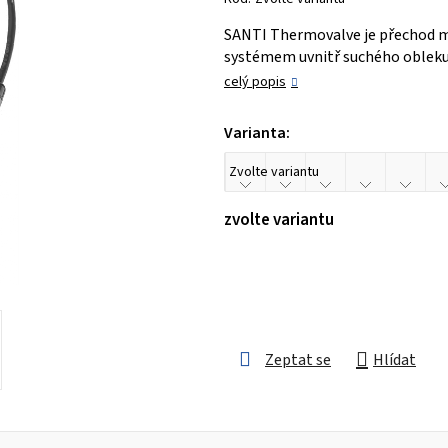
je
SANTI Thermovalve je přechod m
0,0
systémem uvnitř suchého obleku
z 5
celý popis
hvězdiček.
Varianta:
zvolte variantu
Zeptat se
Hlídat