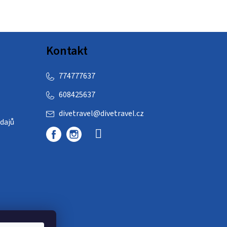
Kontakt
774777637
608425637
divetravel
@
divetravel.cz
dajů