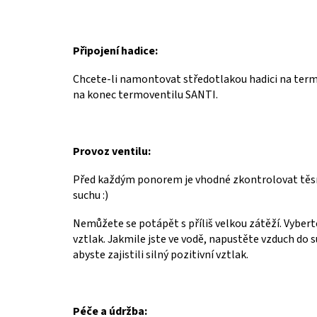
Připojení hadice:
Chcete-li namontovat středotlakou hadici na term
na konec termoventilu SANTI.
Provoz ventilu:
Před každým ponorem je vhodné zkontrolovat těsn
suchu :)
Nemůžete se potápět s příliš velkou zátěží.
Vybert
vztlak.
Jakmile jste ve vodě, napustěte vzduch do 
abyste zajistili silný pozitivní vztlak.
Péče a údržba: