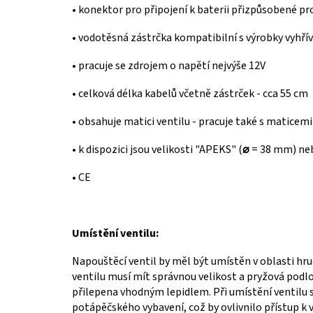
• konektor pro připojení k baterii přizpůsobené pro
• vodotěsná zástrčka kompatibilní s výrobky vyhř
• pracuje se zdrojem o napětí nejvýše 12V
• celková délka kabelů včetně zástrček - cca 55 cm
• obsahuje matici ventilu - pracuje také s maticem
• k dispozici jsou velikosti "APEKS" (
⌀
= 38 mm) neb
• CE
Umístění ventilu:
Napouštěcí ventil by měl být umístěn v oblasti hru
ventilu musí mít správnou velikost a pryžová podl
přilepena vhodným lepidlem.
Při umístění ventilu 
potápěčského vybavení, což by ovlivnilo přístup k v