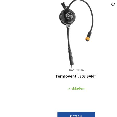
Kód: 5011A
Průměrné
Termoventil 303 SANTI
hodnocení
produktu
skladem
je
0,0
z
5
hvězdiček.