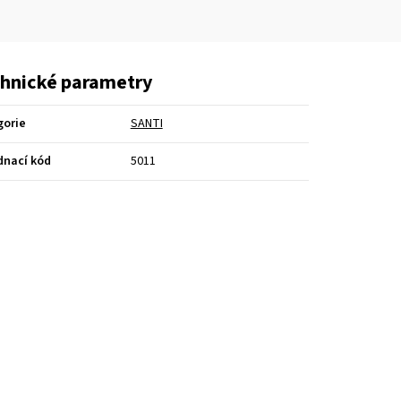
hnické parametry
gorie
SANTI
dnací kód
5011