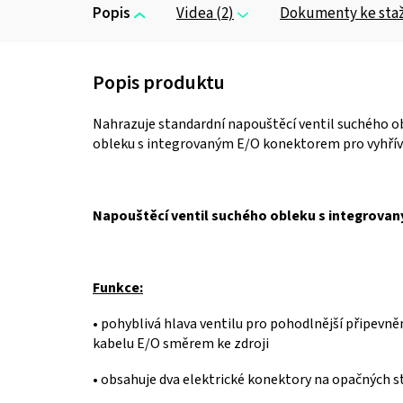
Popis
Videa (2)
Dokumenty ke sta
Nahrazuje standardní napouštěcí ventil suchého ob
obleku s integrovaným E/O konektorem pro vyhřív
Napouštěcí ventil suchého obleku s integrova
Funkce:
• pohyblivá hlava ventilu pro pohodlnější připevn
kabelu E/O směrem ke zdroji
• obsahuje dva elektrické konektory na opačných 