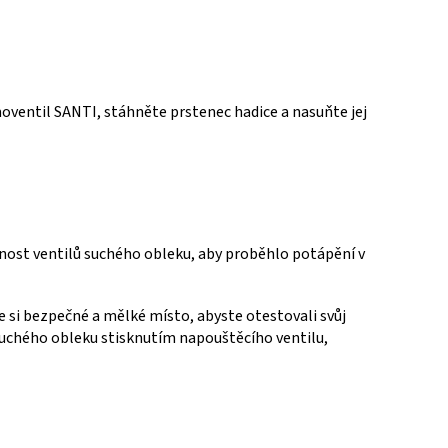
oventil SANTI, stáhněte prstenec hadice a nasuňte jej
ost ventilů suchého obleku, aby proběhlo potápění v
e si bezpečné a mělké místo, abyste otestovali svůj
suchého obleku stisknutím napouštěcího ventilu,