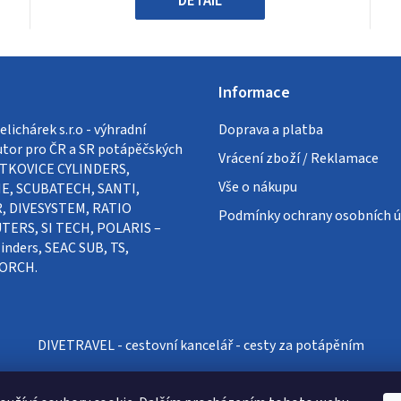
DETAIL
Informace
lichárek s.r.o - výhradní
Doprava a platba
utor pro ČR a SR potápěčských
Vrácení zboží / Reklamace
VÍTKOVICE CYLINDERS,
Vše o nákupu
E, SCUBATECH, SANTI,
, DIVESYSTEM, RATIO
Podmínky ochrany osobních ú
ERS, SI TECH, POLARIS –
inders, SEAC SUB, TS,
ORCH.
DIVETRAVEL - cestovní kancelář - cesty za potápěním