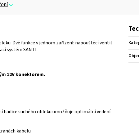
žení
Tec
leku. Dvě funkce v jednom zařízení: napouštěcí ventil
Kate
ací systém SANTI.
Obje
ným 12V konektorem.
ění hadice suchého obleku umožňuje optimální vedení
stranách kabelu