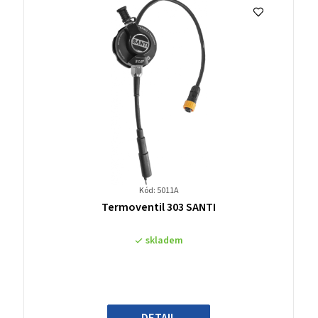
Kód: 5011A
Průměrné
Termoventil 303 SANTI
hodnocení
produktu
skladem
je
0,0
z
5
hvězdiček.