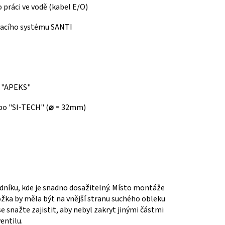
 práci ve vodě (kabel E/O)
ívacího systému SANTI
i "APEKS"
o "SI-TECH" (
⌀
= 32mm)
dníku, kde je snadno dosažitelný.
Místo montáže
ožka by měla být na vnější stranu suchého obleku
se snažte zajistit, aby nebyl zakryt jinými částmi
entilu.