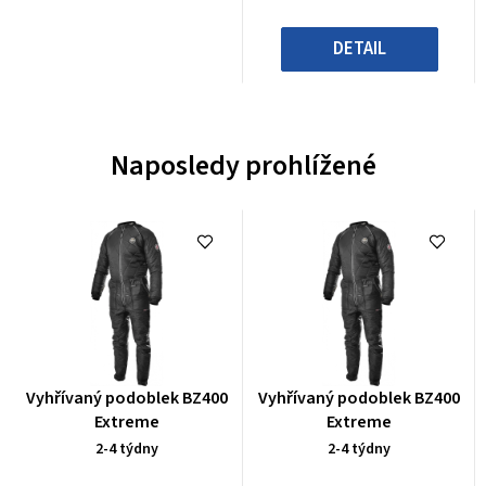
DETAIL
Naposledy prohlížené
Průměrné
Průměrné
Vyhřívaný podoblek BZ400
Vyhřívaný podoblek BZ400
hodnocení
hodnocení
Extreme
Extreme
produktu
produktu
2-4 týdny
2-4 týdny
je
je