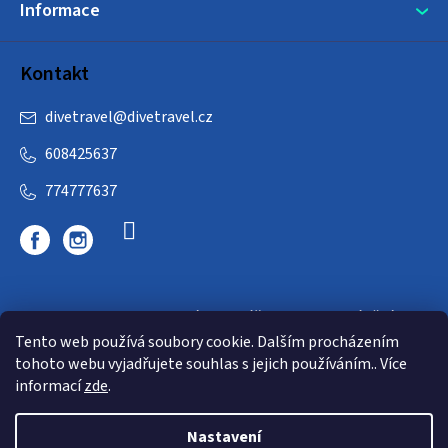
Informace
Kontakt
divetravel
@
divetravel.cz
608425637
774777637
DIVETRAVEL - cestovní kancelář - cesty za potápěním
Tento web používá soubory cookie. Dalším procházením
tohoto webu vyjadřujete souhlas s jejich používáním.. Více
informací
zde
.
Nastavení