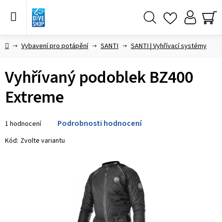
Přejít
na
obsah
Hledat
NÁ
KO
Domů
Vybavení pro potápění
SANTI
SANTI | Vyhřívací systémy
Vyhřívaný podoblek BZ400
Extreme
Průměrné
Podrobnosti hodnocení
1 hodnocení
hodnocení
produktu
Kód:
Zvolte variantu
je
5,0
z 5
hvězdiček.