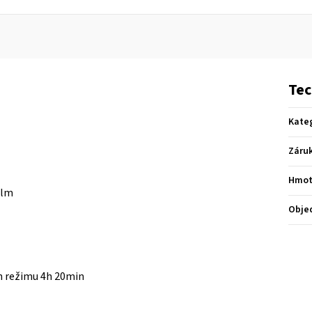
Tec
Kate
Záru
Hmot
0lm
Obje
in režimu 4h 20min