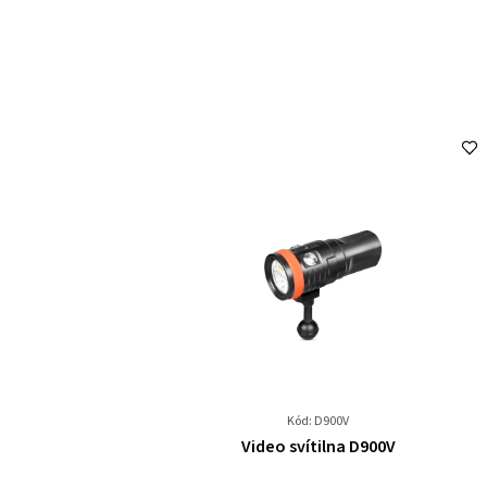
Kód: D900V
Průměrné
Video svítilna D900V
hodnocení