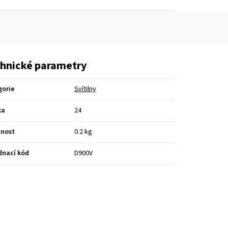
hnické parametry
gorie
Svítilny
ka
24
nost
0.2 kg
dnací kód
D900V