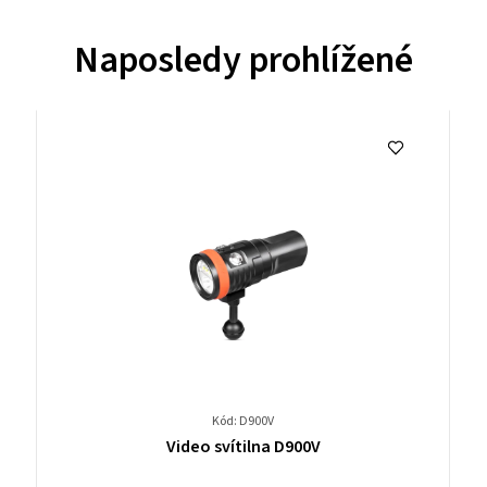
Naposledy prohlížené
Kód: D900V
Průměrné
Video svítilna D900V
hodnocení