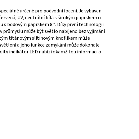
speciálně určené pro podvodní focení. Je vybaven
červená, UV, neutrální bílá s širokým paprskem o
vou s bodovým paprskem 8 °. Díky první technologii
v průmyslu může být světlo nabíjeno bez vyjímání
jitým titánovým slitinovým knoflíkem může
osvětlení a jeho funkce zamykání může dokonale
jitý indikátor LED nabízí okamžitou informaci o