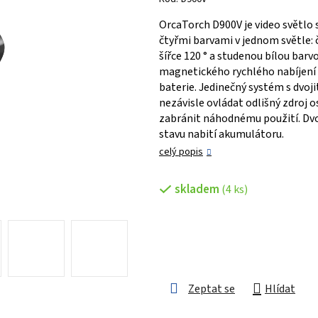
je
OrcaTorch D900V je video světlo 
0,0
čtyřmi barvami v jednom světle: 
z 5
šířce 120 ° a studenou bílou bar
hvězdiček.
magnetického rychlého nabíjení 
baterie. Jedinečný systém s dvo
nezávisle ovládat odlišný zdroj 
zabránit náhodnému použití. Dvo
stavu nabití akumulátoru.
celý popis
skladem
(4 ks)
Zeptat se
Hlídat