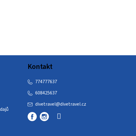
Kontakt
774777637
608425637
divetravel
@
divetravel.cz
dajů