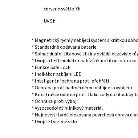
červené světlo 7h
UV 5h
* Magnetický rychlý nabíjecí systém s krátkou dobo
* Standardně dodávaná baterie
* Spínač duální titanové slitiny ovládá nezávisle r
* Dvojitá LED indikátor nabízí okamžitou informac
* Funkce Safe Lock
* Indikátor nabíjení LED
* Inteligentní ochrana proti přehřátí
* Ochrana proti nadměrnému nabíjení a vybíjení
* Konstrukce odolná proti tlaku vody do hloubky 
* Ochrana proti výboji
* Vysoceodolný hliníkový materiál
*
Nejnovější tvrdě eloxovaná povrchová úprava d
* Dvojité tvrzené sklo