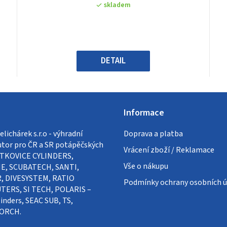
produktu
skladem
je
0,0
z
5
hvězdiček.
DETAIL
Informace
lichárek s.r.o - výhradní
Doprava a platba
utor pro ČR a SR potápěčských
Vrácení zboží / Reklamace
VÍTKOVICE CYLINDERS,
Vše o nákupu
E, SCUBATECH, SANTI,
, DIVESYSTEM, RATIO
Podmínky ochrany osobních ú
ERS, SI TECH, POLARIS –
inders, SEAC SUB, TS,
ORCH.