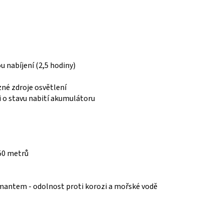
u nabíjení (2,5 hodiny)
ůzné zdroje osvětlení
i o stavu nabití akumulátoru
150 metrů
iamantem
- odolnost proti korozi a mořské vodě