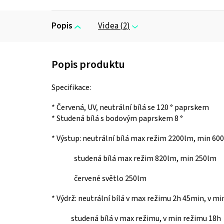
Popis
Videa (2)
Specifikace:
* Červená, UV, neutrální bílá se 120 ° paprskem
* Studená bílá s bodovým paprskem 8 °
* Výstup: neutrální bílá max režim 2200lm, min 60
studená bílá max režim 820lm, min 250lm
červené světlo 250lm
* Výdrž: neutrální bílá v max režimu 2h 45min, v m
studená bílá v max režimu, v min režimu 18h