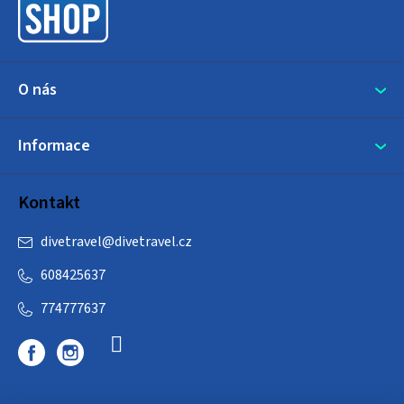
í
O nás
Informace
Kontakt
divetravel
@
divetravel.cz
608425637
774777637