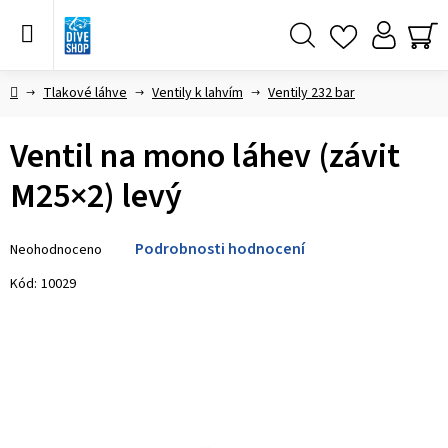
Přejít
na
obsah
Hledat
NÁ
KO
Domů
Tlakové láhve
Ventily k lahvím
Ventily 232 bar
Ventil na mono láhev (závit
M25×2) levý
Průměrné
Podrobnosti hodnocení
Neohodnoceno
hodnocení
produktu
Kód:
10029
je
0,0
z 5
hvězdiček.