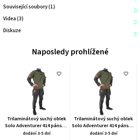
Související soubory (1)
Videa (3)
Diskuze
Naposledy prohlížené
Průměrné
Průměrné
Trilaminátový suchý oblek
Trilaminátový suchý oblek
hodnocení
hodnocení
Solo Adventurer 414 pánský,
Solo Adventurer 414 pánský,
produktu
produktu
NATO zelená
NATO zelená
dodání 3-5 dní
dodání 3-5 dní
je
je