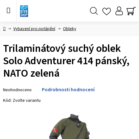
Přejít
na
obsah
Hledat
NÁ
KO
Domů
Vybavení pro potápění
Obleky
Trilaminátový suchý oblek
Solo Adventurer 414 pánský,
NATO zelená
Průměrné
Podrobnosti hodnocení
Neohodnoceno
hodnocení
produktu
Kód:
Zvolte variantu
je
0,0
z 5
hvězdiček.