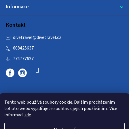
Informace
Kontakt
divetravel
@
divetravel.cz
608425637
774777637
DIVETRAVEL - cestovní kancelář - cesty za potápěním
Tento web používá soubory cookie. Dalším procházením
tohoto webu vyjadřujete souhlas s jejich používáním.. Více
informací
zde
.