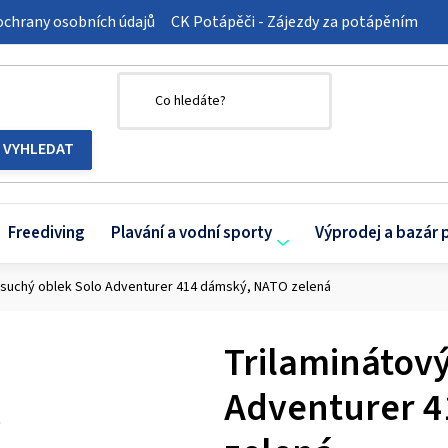
chrany osobních údajů
CK Potápěči - Zájezdy za potápěním
Freediving
Plavání a vodní sporty
Výprodej a bazár 
 suchý oblek Solo Adventurer 414 dámský, NATO zelená
Trilaminátov
Adventurer 4