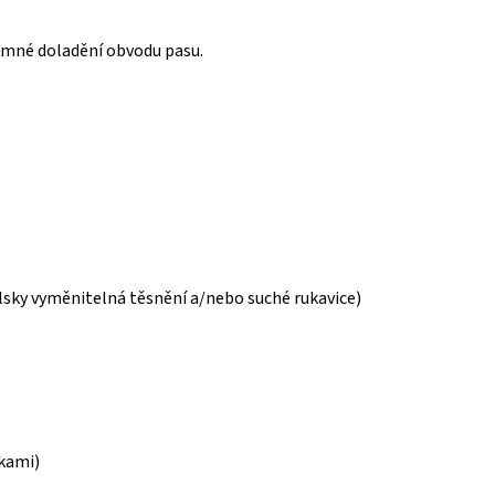
jemné doladění obvodu pasu.
lsky vyměnitelná těsnění a/nebo suché rukavice)
žkami)