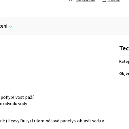
žení
Tec
Kate
Obje
 pohyblivost paží.
m odvodu vody.
ené (Heavy Duty) trilaminátové panely v oblasti sedu a