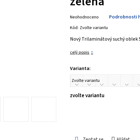
zelená
Průměrné
Podrobnosti 
Neohodnoceno
hodnocení
produktu
Kód:
Zvolte variantu
je
Nový Trilaminátový suchý oblek 
0,0
z 5
celý popis
hvězdiček.
Varianta:
zvolte variantu
Zeptat se
Hlídat