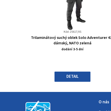
Kód: 25617/XS
Průměrné
Trilaminátový suchý oblek Solo Adventurer 4
hodnocení
dámský, NATO zelená
produktu
dodání 3-5 dní
je
0,0
z
5
hvězdiček.
DETAIL
Z
O nás
á