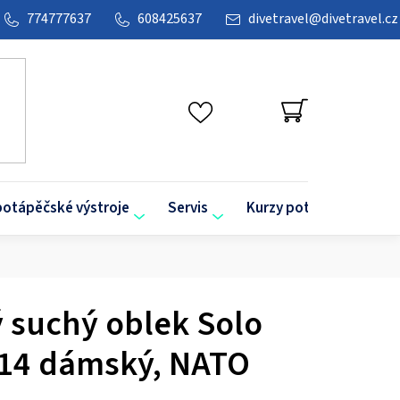
774777637
608425637
divetravel
@
divetravel.cz
NÁKUPNÍ
KOŠÍK
potápěčské výstroje
Servis
Kurzy potápění
O
ý suchý oblek Solo
14 dámský, NATO