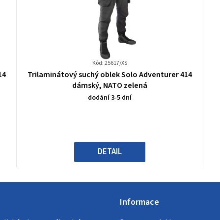
Kód: 25617/XS
Průměrné
14
Trilaminátový suchý oblek Solo Adventurer 414
hodnocení
dámský, NATO zelená
produktu
dodání 3-5 dní
je
0,0
z
5
hvězdiček.
DETAIL
Informace