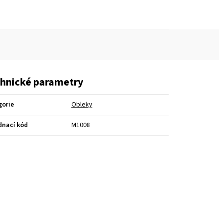
hnické parametry
gorie
Obleky
dnací kód
M1008