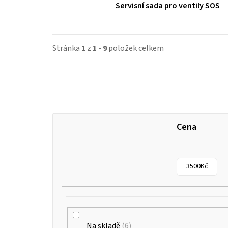
Servisní sada pro ventily SOS
Stránka
1
z
1
-
9
položek celkem
Cena
3500
Kč
Na skladě
6