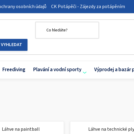
chrany osobních údajů
CK Potápěči - Zájezdy za potápěním
Freediving
Plavání a vodní sporty
Výprodej a bazár 
Láhve na paintball
Láhve na technické pl