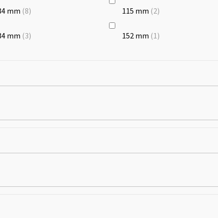
84 mm
8
115 mm
2
34 mm
3
152 mm
1