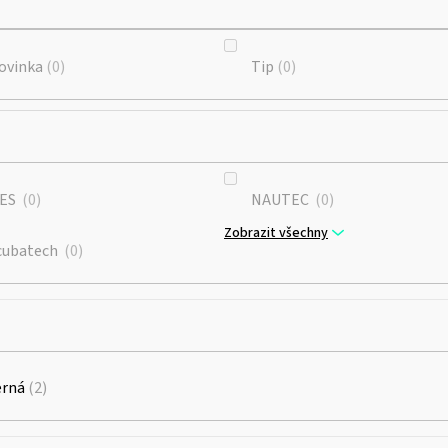
ovinka
0
Tip
0
ES
0
NAUTEC
0
Zobrazit všechny
cubatech
0
erná
2