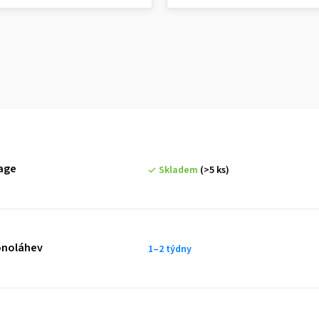
age
Skladem
(>5 ks)
onoláhev
1–2 týdny