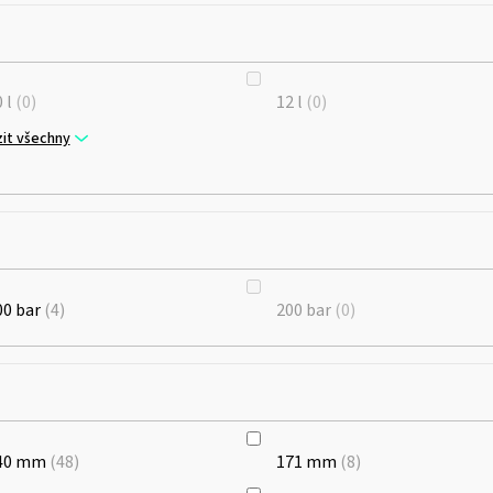
 l
0
12 l
0
it všechny
00 bar
4
200 bar
0
40 mm
48
171 mm
8