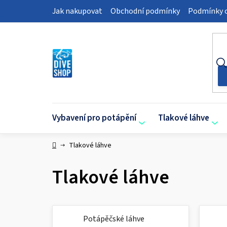
Přejít
Jak nakupovat
Obchodní podmínky
Podmínky o
na
obsah
Vybavení pro potápění
Tlakové láhve
Domů
Tlakové láhve
Tlakové láhve
Potápěčské láhve