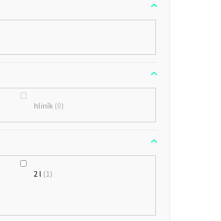
hliník
0
2 l
1