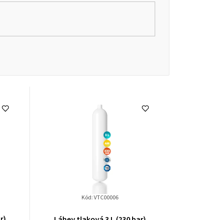
Kód:
VTC00006
r)
Láhev tlaková 3 L (230 bar)