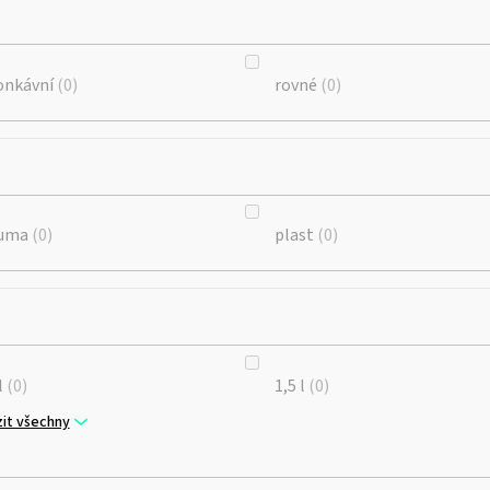
onkávní
0
rovné
0
uma
0
plast
0
l
0
1,5 l
0
it všechny