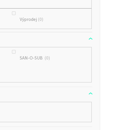
u
k
Výprodej
0
t
ů
SAN-O-SUB
0