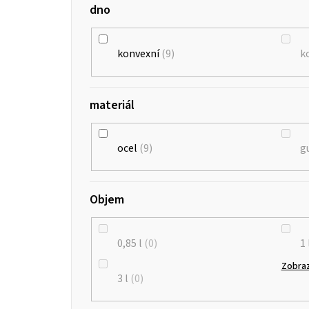
dno
konvexní
9
k
materiál
ocel
9
g
Objem
0,85 l
0
1 
Zobraz
3 l
0