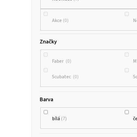
Akce
0
N
Značky
Faber
0
M
Scubatec
0
S
Barva
bílá
7
č