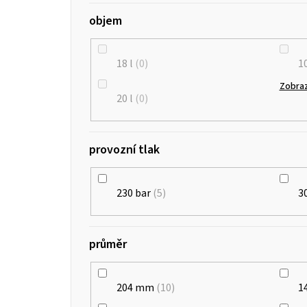
objem
18 l
0
10
Zobraz
20 l
0
provozní tlak
230 bar
5
3
průměr
204 mm
10
1