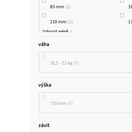
83 mm
2
1
110 mm
1
1
váha
20,5 - 21 kg
0
výška
720 mm
0
závit