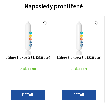
Naposledy prohlížené
Průměrné
Průměrné
Láhev tlaková 3 L (230 bar)
Láhev tlaková 3 L (230 bar)
hodnocení
hodnocení
produktu
produktu
skladem
skladem
je
je
0,0
0,0
z
z
5
5
hvězdiček.
hvězdiček.
DETAIL
DETAIL