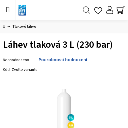
Přejít
na
obsah
Hledat
NÁ
KO
Domů
Tlakové láhve
Láhev tlaková 3 L (230 bar)
Průměrné
Podrobnosti hodnocení
Neohodnoceno
hodnocení
produktu
Kód:
Zvolte variantu
je
0,0
z 5
hvězdiček.