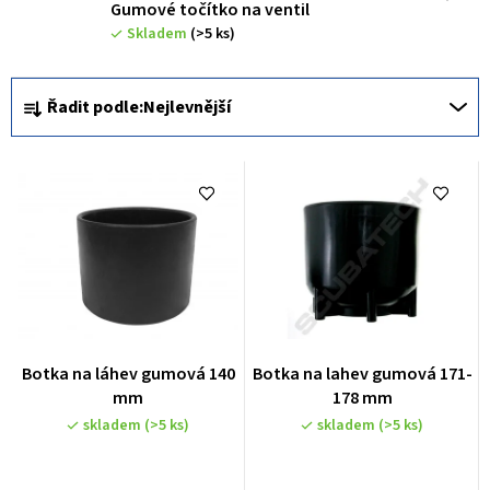
Gumové točítko na ventil
Skladem
(>5 ks)
Ř
Řadit podle:
Nejlevnější
a
z
e
n
í
p
r
o
Botka na láhev gumová 140
Botka na lahev gumová 171-
d
mm
178 mm
u
skladem
(>5 ks)
skladem
(>5 ks)
k