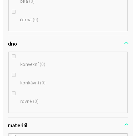
bílá
0
černá
0
dno
konvexní
0
konkávní
0
rovné
0
materiál