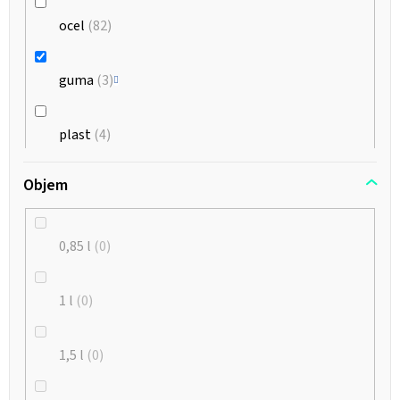
ocel
82
guma
3
plast
4
Objem
hliník
23
0,85 l
0
1 l
0
1,5 l
0