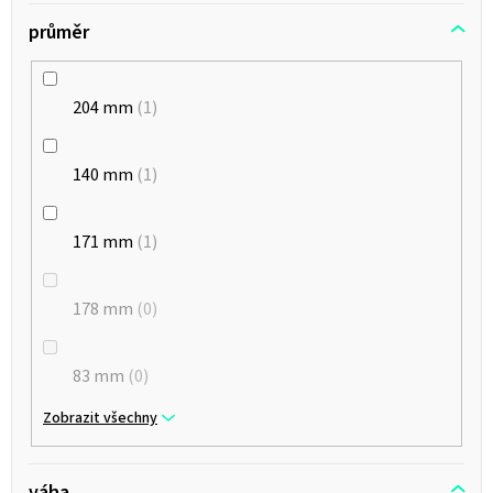
průměr
204 mm
1
140 mm
1
171 mm
1
178 mm
0
83 mm
0
Zobrazit všechny
váha