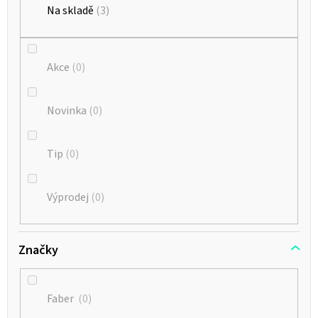
k
Na skladě
3
t
ů
Akce
0
Novinka
0
Tip
0
Výprodej
0
Značky
Faber
0