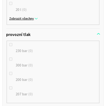
20 l
0
Zobrazit všechny
provozní tlak
230 bar
0
300 bar
0
200 bar
0
207 bar
0