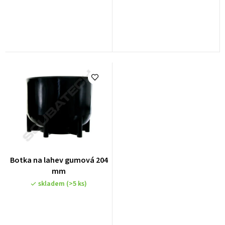
t
ů
Botka na lahev gumová 204
mm
skladem
(>5 ks)