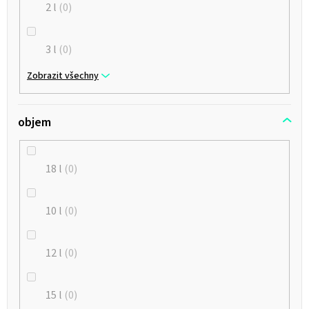
2 l
0
3 l
0
Zobrazit všechny
objem
18 l
0
10 l
0
12 l
0
15 l
0