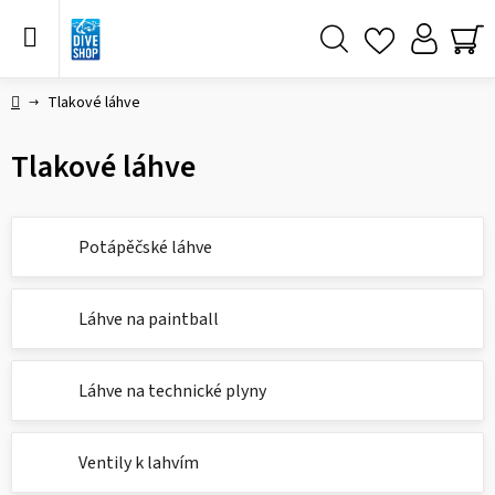
Přejít
na
obsah
Hledat
NÁ
KO
Domů
Tlakové láhve
Tlakové láhve
Potápěčské láhve
Láhve na paintball
Láhve na technické plyny
Ventily k lahvím