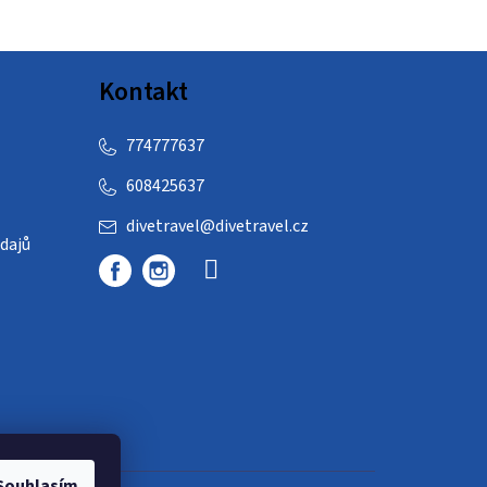
Kontakt
774777637
608425637
divetravel
@
divetravel.cz
dajů
Souhlasím