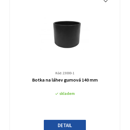
Kód: 23000-1
Průměrné
Botka na láhev gumová 140 mm
hodnocení
produktu
skladem
je
0,0
z
5
hvězdiček.
DETAIL