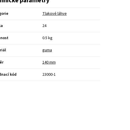
hnické parametry
gorie
Tlakové láhve
ka
24
nost
0.5 kg
riál
guma
ěr
140 mm
dnací kód
23000-1