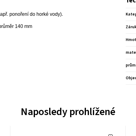
Tec
Kate
apř. ponoření do horké vody).
/ průměr 140 mm
Záru
Hmot
mate
prům
Obje
Naposledy prohlížené