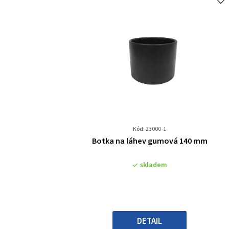
Kód: 23000-1
Průměrné
Botka na láhev gumová 140 mm
hodnocení
produktu
skladem
je
0,0
z
5
hvězdiček.
DETAIL