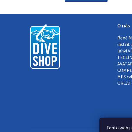
Z
O nás
á
René Me
p
distrib
a
láhví 
TECLIN
t
AVATAR
COMPUT
í
MES cyl
ORCAT
Tento web p