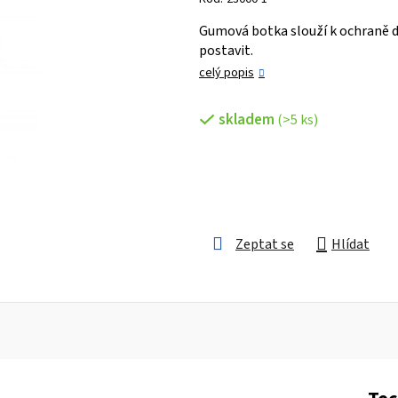
je
Gumová botka slouží k ochraně d
0,0
postavit.
z 5
celý popis
hvězdiček.
skladem
(>5 ks)
Zeptat se
Hlídat