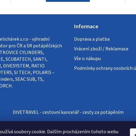
Informace
lichárek s.r.o - výhradní
Doprava a platba
utor pro ČR a SR potápěčských
Vrácení zboží / Reklamace
VÍTKOVICE CYLINDERS,
Vše o nákupu
E, SCUBATECH, SANTI,
, DIVESYSTEM, RATIO
Podmínky ochrany osobních ú
ERS, SI TECH, POLARIS –
inders, SEAC SUB, TS,
ORCH.
DIVETRAVEL - cestovní kancelář - cesty za potápěním
oužívá soubory cookie. Dalším procházením tohoto webu