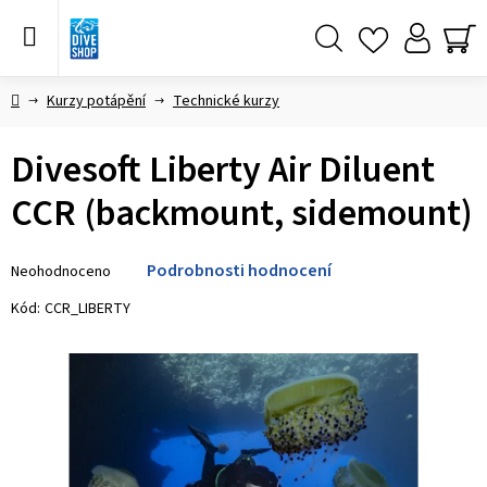
Přejít
na
obsah
Hledat
NÁ
KO
Domů
Kurzy potápění
Technické kurzy
Divesoft Liberty Air Diluent
CCR (backmount, sidemount)
Průměrné
Podrobnosti hodnocení
Neohodnoceno
hodnocení
produktu
Kód:
CCR_LIBERTY
je
0,0
z 5
hvězdiček.