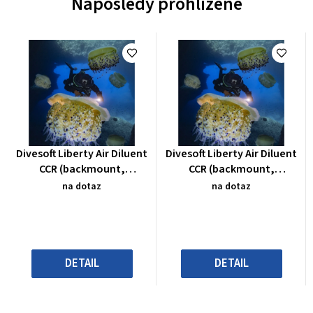
Naposledy prohlížené
Průměrné
Průměrné
Divesoft Liberty Air Diluent
Divesoft Liberty Air Diluent
hodnocení
hodnocení
CCR (backmount,
CCR (backmount,
produktu
produktu
sidemount)
sidemount)
na dotaz
na dotaz
je
je
0,0
0,0
z
z
5
5
hvězdiček.
hvězdiček.
DETAIL
DETAIL