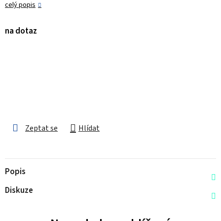
celý popis
na dotaz
Zeptat se
Hlídat
Popis
Diskuze