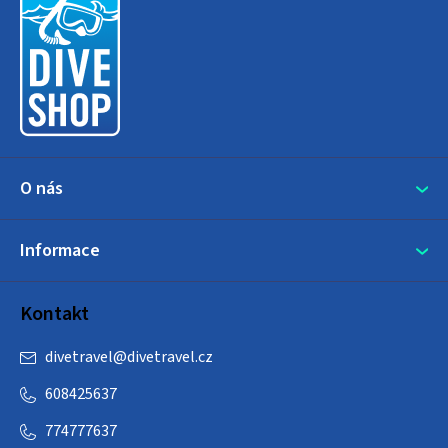
p
a
t
í
O nás
Informace
Kontakt
divetravel
@
divetravel.cz
608425637
774777637