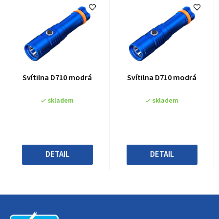
Průměrné
Průměrné
Svítilna D710 modrá
Svítilna D710 modrá
hodnocení
hodnocení
produktu
produktu
skladem
skladem
je
je
2,5
2,5
z
z
5
5
hvězdiček.
hvězdiček.
DETAIL
DETAIL
Z
á