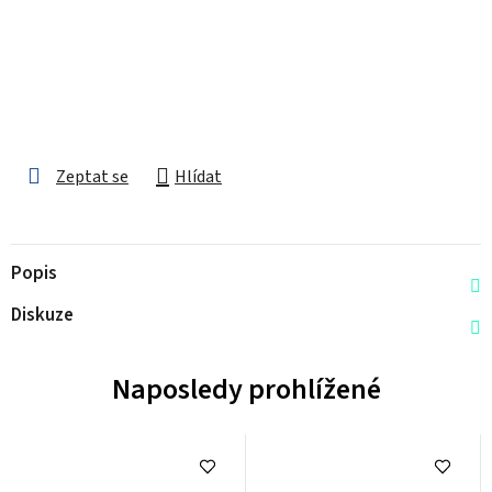
Zeptat se
Hlídat
Popis
Diskuze
Naposledy prohlížené