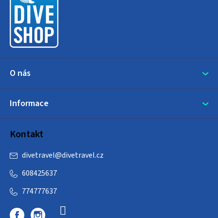
a
t
í
O nás
Informace
Kontakt
divetravel
@
divetravel.cz
608425637
774777637