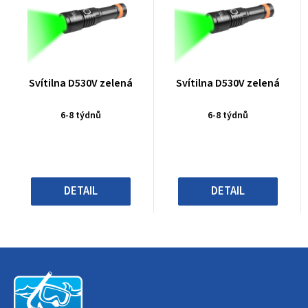
Průměrné
Průměrné
Svítilna D530V zelená
Svítilna D530V zelená
hodnocení
hodnocení
produktu
produktu
6-8 týdnů
6-8 týdnů
je
je
0,0
0,0
z
z
5
5
hvězdiček.
hvězdiček.
DETAIL
DETAIL
Z
á
p