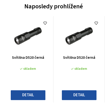
Naposledy prohlížené
Průměrné
Průměrné
Svítilna D520 černá
Svítilna D520 černá
hodnocení
hodnocení
produktu
produktu
skladem
skladem
je
je
0,0
0,0
z
z
5
5
hvězdiček.
hvězdiček.
DETAIL
DETAIL