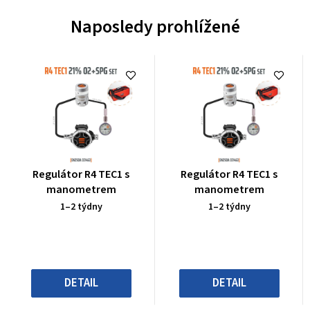
Naposledy prohlížené
Průměrné
Průměrné
Regulátor R4 TEC1 s
Regulátor R4 TEC1 s
hodnocení
hodnocení
manometrem
manometrem
produktu
produktu
1–2 týdny
1–2 týdny
je
je
0,0
0,0
z
z
5
5
hvězdiček.
hvězdiček.
DETAIL
DETAIL