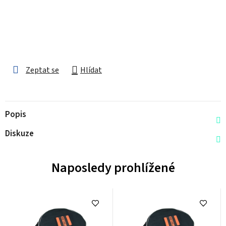
Zeptat se
Hlídat
Popis
Diskuze
Naposledy prohlížené