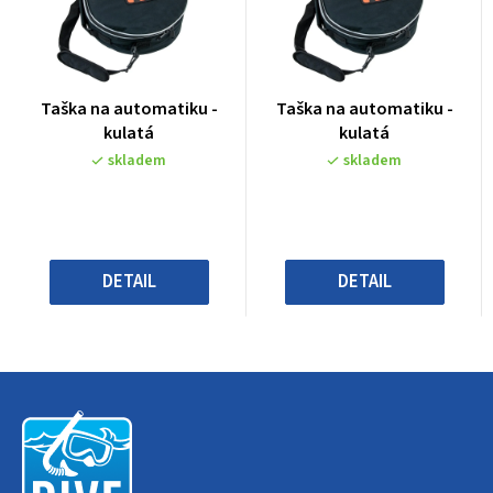
Průměrné
Průměrné
Taška na automatiku -
Taška na automatiku -
hodnocení
hodnocení
kulatá
kulatá
produktu
produktu
skladem
skladem
je
je
0,0
0,0
z
z
5
5
hvězdiček.
hvězdiček.
DETAIL
DETAIL
Z
á
p
a