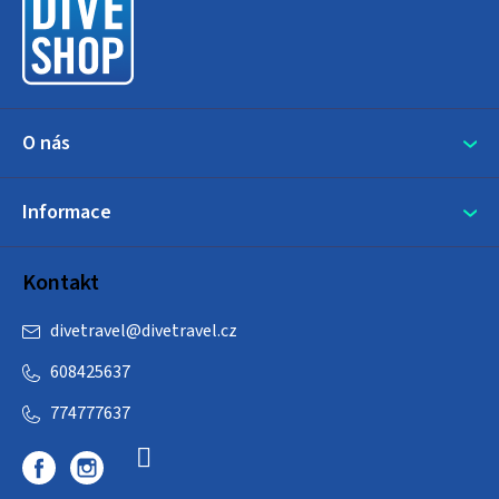
t
í
O nás
Informace
Kontakt
divetravel
@
divetravel.cz
608425637
774777637