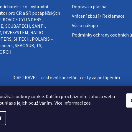
lichárek s.r.o - výhradní
Doprava a platba
utor pro ČR a SR potápěčských
Vrácení zboží / Reklamace
VÍTKOVICE CYLINDERS,
Vše o nákupu
E, SCUBATECH, SANTI,
, DIVESYSTEM, RATIO
Podmínky ochrany osobních ú
ERS, SI TECH, POLARIS –
inders, SEAC SUB, TS,
ORCH.
DIVETRAVEL - cestovní kancelář - cesty za potápěním
oužívá soubory cookie. Dalším procházením tohoto webu
ouhlas s jejich používáním.. Více informací
zde
.
í