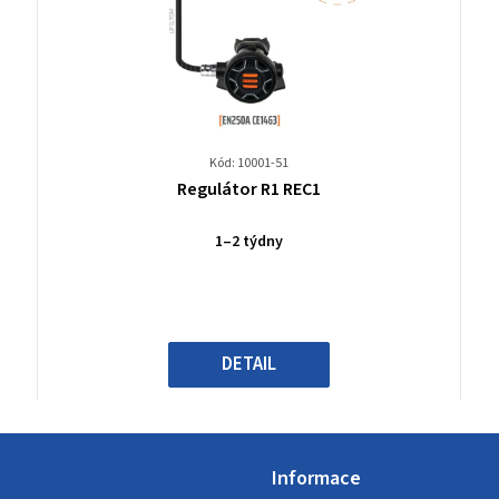
Kód: 10001-51
Průměrné
Regulátor R1 REC1
hodnocení
produktu
1–2 týdny
je
0,0
z
5
hvězdiček.
DETAIL
Informace