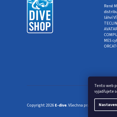
René Me
p
distrib
a
láhví 
TECLIN
t
AVATAR
COMPUT
í
MES cyl
ORCAT
Tento web p
vyjadřujete s
Nastaven
Copyright 2026
E-dive
. Všechna práva vyhrazena.