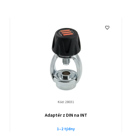
Kód:
28031
Adaptér z DIN na INT
1–2 týdny