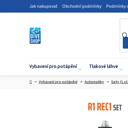
Přejít
Jak nakupovat
Obchodní podmínky
Podmínky o
na
obsah
Vybavení pro potápění
Tlakové láhve
Domů
Vybavení pro potápění
Automatiky
Sety (1.st.