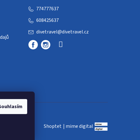
774777637
608425637
divetravel
@
divetravel.cz
dajů
Souhlasím
Shoptet
|
mime digital