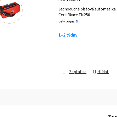
je
Jednoduchá pístová automatika 
0,0
Certifikace EN250.
z 5
celý popis
hvězdiček.
1–2 týdny
Zeptat se
Hlídat