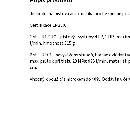
Jednoduchá pístová automatika pro bezpečné potá
Certifikace EN250.
1.st. - R1 PRO - pístový - výstupy: 4 LP, 1 HP, maxi
l/min, hmotnost 515 g.
2.st. - REC1 - nevyvážený stupeň,
hladké ovládání V
max. průtok při tlaku 20 MPa: 935 l/min, materiál:
cm.
Vhodný k použití s nitroxem do 40%. Dodáván v če