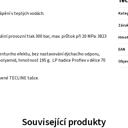
Tec
pění v teplých vodách.
Kate
Záru
mální provozní tlak 300 bar, max. průtok při 20 MPa: 3823
Hmot
EAN
enturiho efektu,
bez nastavování dýchacího odporu,
 polyamid, hmotnost 195 g. LP hadice Proflex v délce 70
Obje
rvené TECLINE tašce.
Související produkty