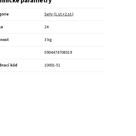
hnické parametry
gorie
Sety (1.st.+2.st.)
ka
24
nost
3 kg
5904474708019
dnací kód
10001-51