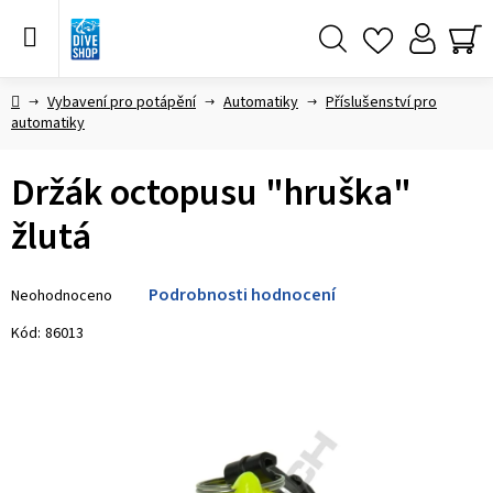
Přejít
na
obsah
Hledat
NÁ
KO
Domů
Vybavení pro potápění
Automatiky
Příslušenství pro
automatiky
Držák octopusu "hruška"
žlutá
Průměrné
Podrobnosti hodnocení
Neohodnoceno
hodnocení
produktu
Kód:
86013
je
0,0
z 5
hvězdiček.