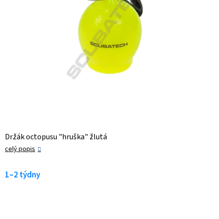
Držák octopusu "hruška" žlutá
celý popis
1–2 týdny