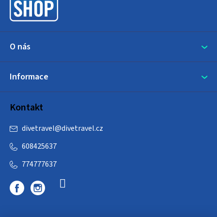
í
O nás
Informace
Kontakt
divetravel
@
divetravel.cz
608425637
774777637