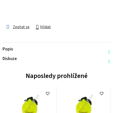
Zeptat se
Hlídat
Popis
Diskuze
Naposledy prohlížené