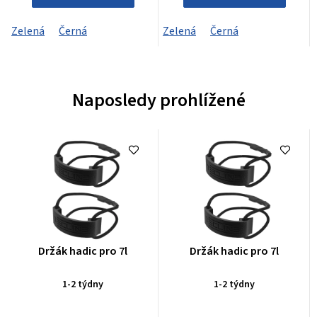
Zelená
Černá
Zelená
Černá
Naposledy prohlížené
Průměrné
Průměrné
Držák hadic pro 7l
Držák hadic pro 7l
hodnocení
hodnocení
produktu
produktu
1-2 týdny
1-2 týdny
je
je
0,0
0,0