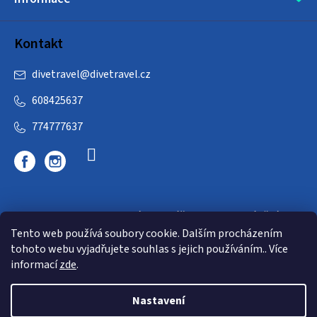
Kontakt
divetravel
@
divetravel.cz
608425637
774777637
DIVETRAVEL - cestovní kancelář - cesty za potápěním
Tento web používá soubory cookie. Dalším procházením
tohoto webu vyjadřujete souhlas s jejich používáním.. Více
informací
zde
.
Nastavení