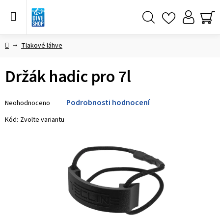
Přejít
na
obsah
Hledat
NÁ
KO
Domů
Tlakové láhve
Držák hadic pro 7l
Průměrné
Podrobnosti hodnocení
Neohodnoceno
hodnocení
produktu
Kód:
Zvolte variantu
je
0,0
z 5
hvězdiček.