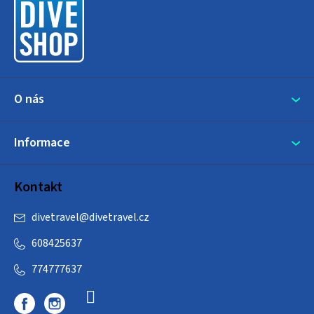
a
t
í
O nás
Informace
Kontakt
divetravel
@
divetravel.cz
608425637
774777637