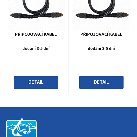
Průměrné
Průměrné
PŘIPOJOVACÍ KABEL
PŘIPOJOVACÍ KABEL
hodnocení
hodnocení
produktu
produktu
dodání 3-5 dní
dodání 3-5 dní
je
je
0,0
0,0
z
z
5
5
hvězdiček.
hvězdiček.
DETAIL
DETAIL
Z
á
p