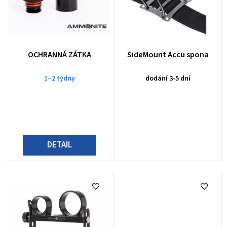
í
i
p
s
r
p
o
r
OCHRANNÁ ZÁTKA
SideMount Accu spona
d
o
u
1–2 týdny
dodání 3-5 dní
d
k
u
t
k
ů
t
DETAIL
ů