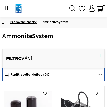
Přejít
na
obsah
Hledat
NÁ
KO
Domů
Prodávané značky
AmmoniteSystem
AmmoniteSystem
Ř
Řadit podle:
Nejlevnější
a
z
V
e
ý
n
p