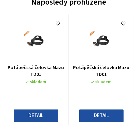
Naposledy prohlížené
Průměrné
Průměrné
Potápěčská čelovka Mazu
Potápěčská čelovka Mazu
hodnocení
hodnocení
TD01
TD01
produktu
produktu
skladem
skladem
je
je
0,0
0,0
z
z
5
5
hvězdiček.
hvězdiček.
DETAIL
DETAIL