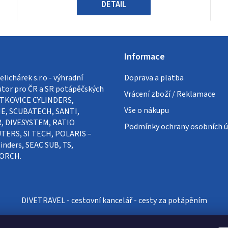
hvězdiček.
DETAIL
Informace
lichárek s.r.o - výhradní
Doprava a platba
utor pro ČR a SR potápěčských
Vrácení zboží / Reklamace
VÍTKOVICE CYLINDERS,
Vše o nákupu
E, SCUBATECH, SANTI,
, DIVESYSTEM, RATIO
Podmínky ochrany osobních ú
ERS, SI TECH, POLARIS –
inders, SEAC SUB, TS,
ORCH.
DIVETRAVEL - cestovní kancelář - cesty za potápěním