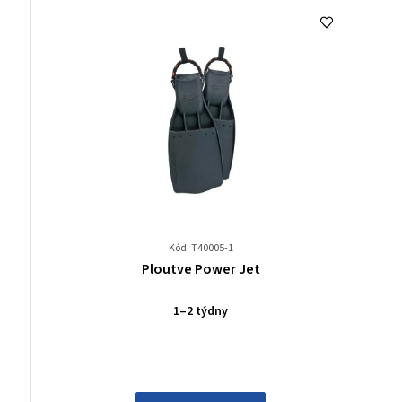
Kód: T40005-1
Průměrné
Ploutve Power Jet
hodnocení
produktu
1–2 týdny
je
0,0
z
5