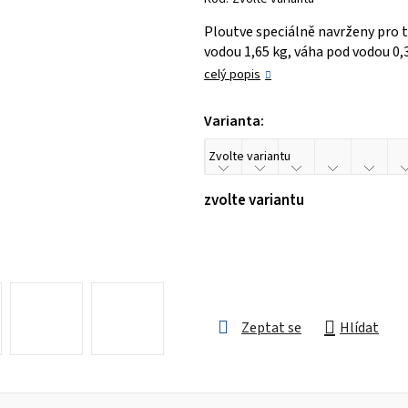
je
Ploutve speciálně navrženy pro t
0,0
vodou 1,65 kg, váha pod vodou 0,3
z 5
celý popis
hvězdiček.
Varianta:
zvolte variantu
Zeptat se
Hlídat