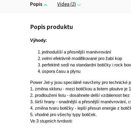
Popis
Videa (2)
Výhody:
jednodušší a přesnější manévrování
velmi efektivně modifikované pro žabí kop
perfektně sedí na standardní botičky i rock boo
úspora času a plynu
Power Jet-y jsou speciálně navrženy pro technické 
1. změna sklonu - mezi botičkou a listem ploutve je 
2. prodloužení listu - dosáhnete delší vzdálenost be
3. širší hrany - snadnější a přesnější manévrování, 
4. změna tvaru botičky - lepší přesun energie z botičk
5. vhodné pro všechy typy botiček.
Ve 3 stupních tvrdosti: