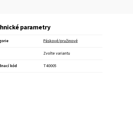
hnické parametry
gorie
Páskové/pružinové
Zvolte variantu
dnací kód
T40005