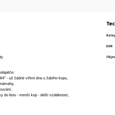
Tec
Kate
EAN
Obje
ty
potápěče:
164° - už žádné víření dna u žabího kopu,
z námahy,
couvání,
y do listu - menší kop - delší vzdálenost,