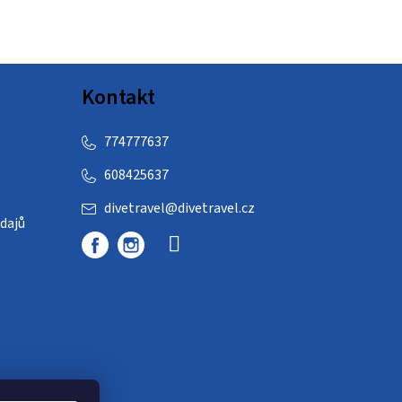
Kontakt
774777637
608425637
divetravel
@
divetravel.cz
dajů