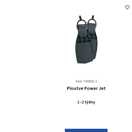
Kód: T40005-1
Průměrné
Ploutve Power Jet
hodnocení
produktu
1–2 týdny
je
0,0
z
5