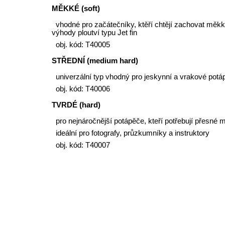
MĚKKÉ (soft)
vhodné pro začátečníky​, ktěří chtějí zachovat měkk
výhody ploutví typu Jet fin
obj. kód: T40005
STŘEDNÍ (medium hard)
univerzální typ vhodný pro jeskynní a vrakové potáp
obj. kód: T40006
TVRDÉ (hard)
pro nejnáročnější potápěče, kteří potřebují přesné
ideální pro fotografy, průzkumníky a instruktory
obj. kód: T40007