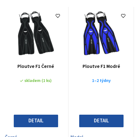
z
e
n
í
p
r
o
Ploutve F1 Černé
Ploutve F1 Modré
d
u
skladem
(1 ks)
1–2 týdny
k
t
ů
DETAIL
DETAIL