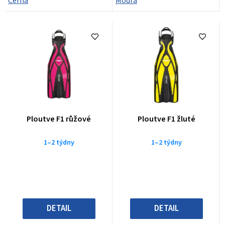
Černá
Modrá
Ploutve F1 růžové
Ploutve F1 žluté
1–2 týdny
1–2 týdny
DETAIL
DETAIL