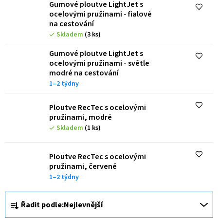
i
Gumové ploutve LightJet s
s
ocelovými pružinami - fialové
na cestování
p
Skladem
(3 ks)
r
Gumové ploutve LightJet s
o
ocelovými pružinami - světle
modré na cestování
d
1–2 týdny
u
k
Ploutve RecTec s ocelovými
pružinami, modré
t
Skladem
(1 ks)
ů
Ploutve RecTec s ocelovými
pružinami, červené
1–2 týdny
Ř
Řadit podle:
Nejlevnější
a