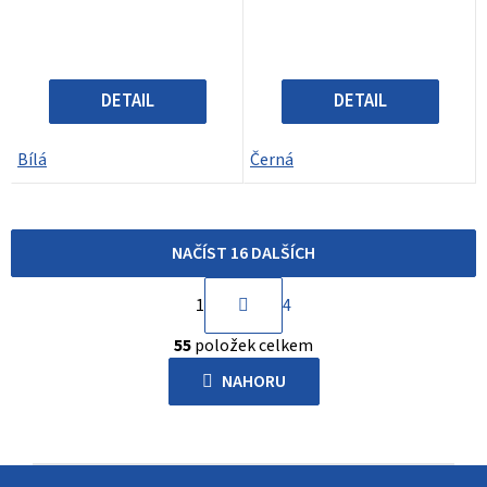
DETAIL
DETAIL
Bílá
Černá
NAČÍST 16 DALŠÍCH
S
1
4
t
O
r
55
položek celkem
v
á
l
NAHORU
n
á
k
d
o
a
v
Z
c