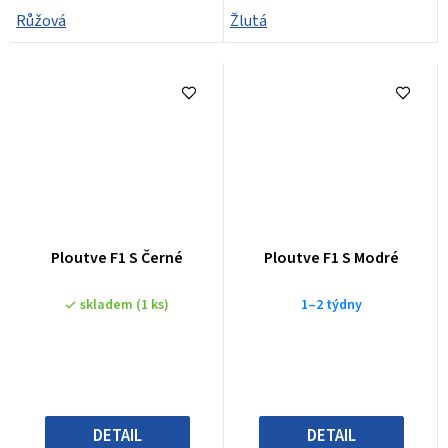
Růžová
Žlutá
Ploutve F1 S Černé
Ploutve F1 S Modré
skladem
(1 ks)
1–2 týdny
DETAIL
DETAIL