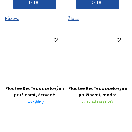
DETAIL
DETAIL
Růžová
Žlutá
Ploutve RecTec s ocelovými
Ploutve RecTec s ocelovými
pružinami, červené
pružinami, modré
1–2 týdny
skladem
(1 ks)