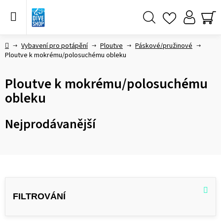
Přejít
na
obsah
Hledat
NÁ
KO
Domů
Vybavení pro potápění
Ploutve
Páskové/pružinové
Ploutve k mokrému/polosuchému obleku
Ploutve k mokrému/polosuchému
obleku
Nejprodávanější
V
ý
p