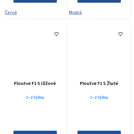
Černá
Modrá
Ploutve F1 S růžové
Ploutve F1 S Žluté
1–2 týdny
1–2 týdny