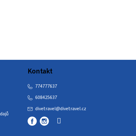
Kontakt
774777637
608425637
divetravel
@
divetravel.cz
dajů