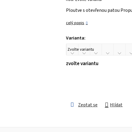
je
Ploutve s otevřenou patou Propu
0,0
z 5
celý popis
hvězdiček.
Varianta:
zvolte variantu
Zeptat se
Hlídat