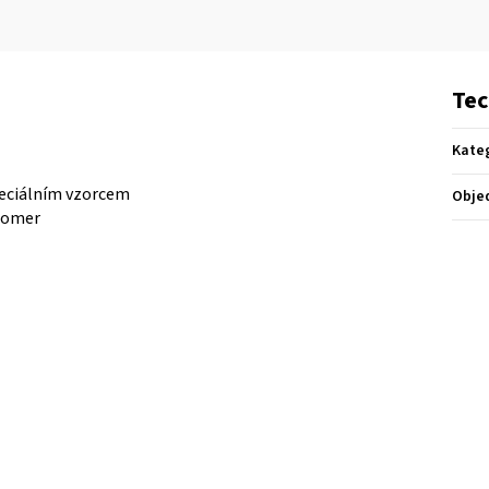
Tec
Kate
peciálním vzorcem
Obje
stomer