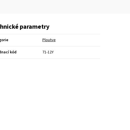
hnické parametry
gorie
Ploutve
dnací kód
71-12Y