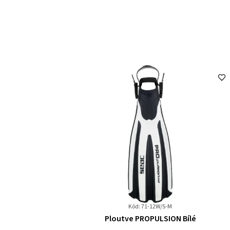
Kód: 71-12W/S-M
Průměrné
Ploutve PROPULSION Bílé
hodnocení