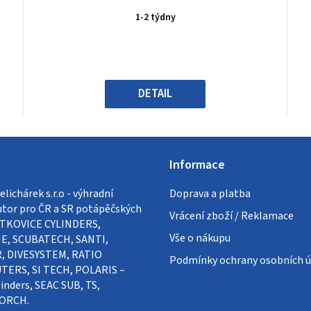
produktu
1-2 týdny
je
0,0
z
5
hvězdiček.
DETAIL
Informace
lichárek s.r.o - výhradní
Doprava a platba
utor pro ČR a SR potápěčských
Vrácení zboží / Reklamace
VÍTKOVICE CYLINDERS,
Vše o nákupu
E, SCUBATECH, SANTI,
, DIVESYSTEM, RATIO
Podmínky ochrany osobních ú
ERS, SI TECH, POLARIS –
inders, SEAC SUB, TS,
ORCH.