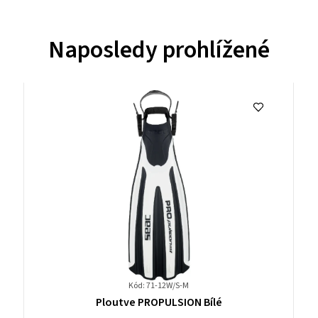
Naposledy prohlížené
Kód: 71-12W/S-M
Průměrné
Ploutve PROPULSION Bílé
hodnocení