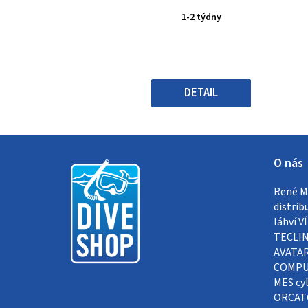
produktu
1-2 týdny
je
0,0
z
5
hvězdiček.
DETAIL
Z
O nás
á
René Me
p
distrib
a
láhví 
TECLIN
t
AVATAR
COMPUT
í
MES cyl
ORCAT