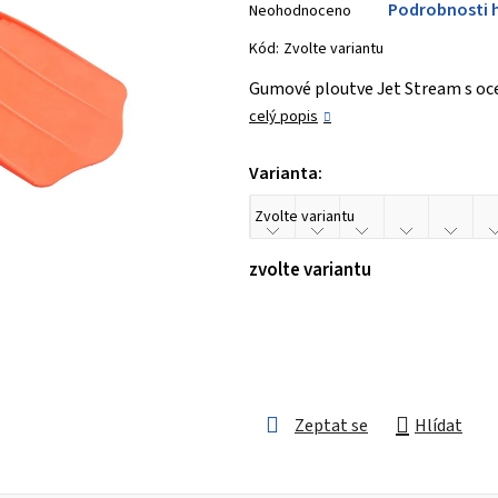
Podrobnosti 
Neohodnoceno
hodnocení
produktu
Kód:
Zvolte variantu
je
Gumové ploutve Jet Stream s oc
0,0
celý popis
z 5
hvězdiček.
Varianta:
zvolte variantu
Zeptat se
Hlídat