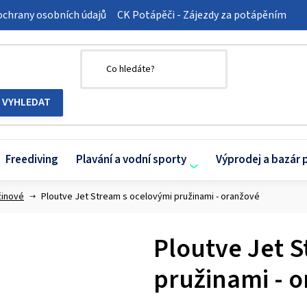
chrany osobních údajů
CK Potápěči - Zájezdy za potápěním
Freediving
Plavání a vodní sporty
Výprodej a bazár 
žinové
Ploutve Jet Stream s ocelovými pružinami - oranžové
Ploutve Jet 
pružinami - 
Průměrné