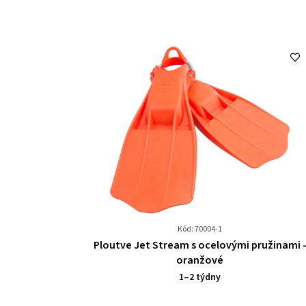
Kód: 70004-1
Průměrné
Ploutve Jet Stream s ocelovými pružinami 
hodnocení
oranžové
produktu
1–2 týdny
je
0,0