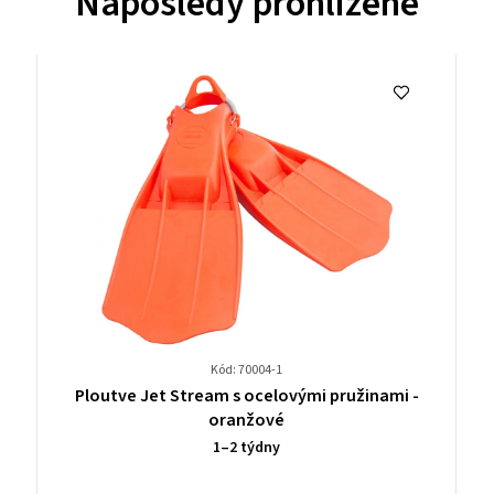
Naposledy prohlížené
Kód: 70004-1
Průměrné
-
Ploutve Jet Stream s ocelovými pružinami -
hodnocení
oranžové
produktu
1–2 týdny
je
0,0