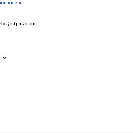
hodnocení
elovými pružinami.