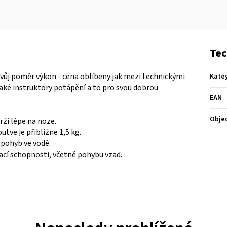
Tec
svůj poměr výkon - cena oblíbeny jak mezi technickými
Kate
 také instruktory potápění a to pro svou dobrou
EAN
Obje
ží lépe na noze.
tve je přibližne 1,5 kg.
pohyb ve vodě.
ací schopnosti, včetně pohybu vzad.