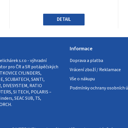
z
5
hvězdiček.
DETAIL
Informace
lichárek s.r.o - výhradní
Doprava a platba
utor pro ČR a SR potápěčských
Vrácení zboží / Reklamace
VÍTKOVICE CYLINDERS,
Vše o nákupu
E, SCUBATECH, SANTI,
, DIVESYSTEM, RATIO
Podmínky ochrany osobních ú
ERS, SI TECH, POLARIS –
inders, SEAC SUB, TS,
ORCH.