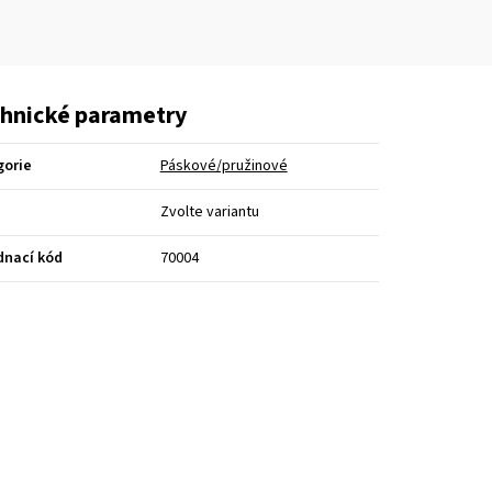
hnické parametry
gorie
Páskové/pružinové
Zvolte variantu
dnací kód
70004