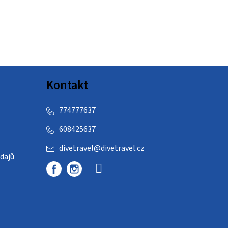
Kontakt
774777637
608425637
divetravel
@
divetravel.cz
dajů