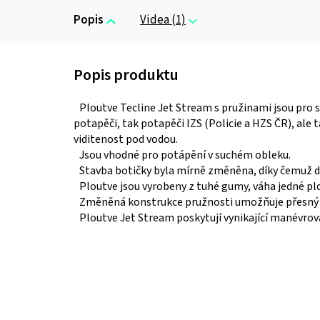
Popis
Videa (1)
Ploutve Tecline Jet Stream s pružinami jsou pro 
potapěči, tak potapěči IZS (Policie a HZS ČR), ale
viditenost pod vodou.
Jsou vhodné pro potápění v suchém obleku.
Stavba botičky byla mírně změněna, díky čemuž dr
Ploutve jsou vyrobeny z tuhé gumy, váha jedné plou
Změněná konstrukce pružnosti umožňuje přesný 
Ploutve Jet Stream poskytují vynikající manévrov