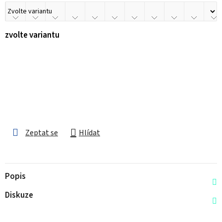
zvolte variantu
Zeptat se
Hlídat
Popis
Diskuze