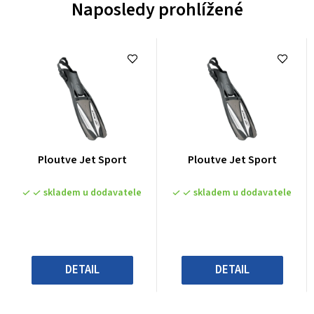
Naposledy prohlížené
Průměrné
Průměrné
Ploutve Jet Sport
Ploutve Jet Sport
hodnocení
hodnocení
produktu
produktu
skladem u dodavatele
skladem u dodavatele
je
je
0,0
0,0
z
z
5
5
hvězdiček.
hvězdiček.
DETAIL
DETAIL