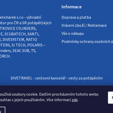
Informace
lichárek s.r.o - výhradní
Doprava a platba
utor pro ČR a SR potápěčských
Vrácení zboží / Reklamace
VÍTKOVICE CYLINDERS,
Vše o nákupu
E, SCUBATECH, SANTI,
, DIVESYSTEM, RATIO
Podmínky ochrany osobních ú
ERS, SI TECH, POLARIS –
inders, SEAC SUB, TS,
ORCH.
DIVETRAVEL - cestovní kancelář - cesty za potápěním
oužívá soubory cookie. Dalším procházením tohoto webu
ouhlas s jejich používáním.. Více informací
zde
.
í