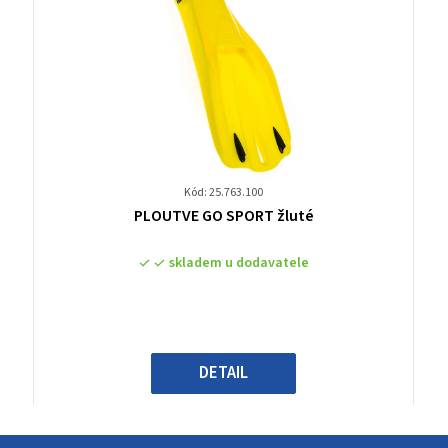
Kód: 25.763.100
Průměrné
PLOUTVE GO SPORT žluté
hodnocení
produktu
skladem u dodavatele
je
0,0
z
5
hvězdiček.
DETAIL