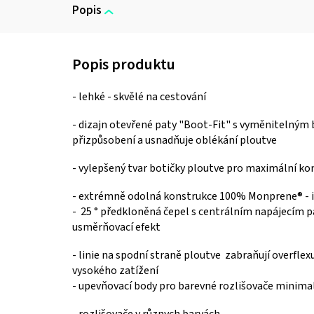
Popis
- lehké - skvělé na cestování
- dizajn otevřené paty
"Boot-Fit"
s vyměnitelným 
přizpůsobení a usnadňuje oblékání ploutve
- vylepšený tvar botičky ploutve pro maximální kom
-
extrémně odolná konstrukce 100% Monprene® -
-
25 ° předkloněná čepel s centrálním napájecím p
usměrňovací efekt
- linie na spodní straně ploutve
zabraňují overflex
vysokého zatížení
- upevňovací body pro barevné rozlišovače minimali