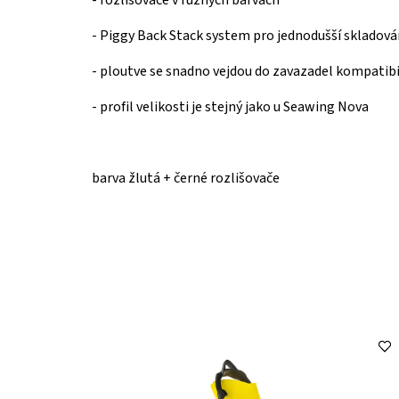
- rozlišovače v různych barvách
- Piggy Back Stack system pro jednodušší skladová
-
ploutve se snadno vejdou do zavazadel kompatibiln
-
profil velikosti je stejný jako u Seawing Nova
barva žlutá + černé rozlišovače