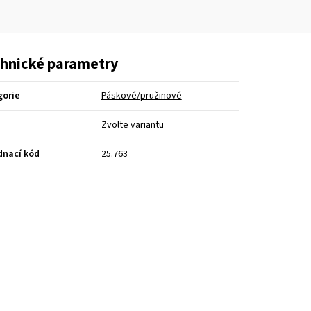
hnické parametry
gorie
Páskové/pružinové
Zvolte variantu
dnací kód
25.763