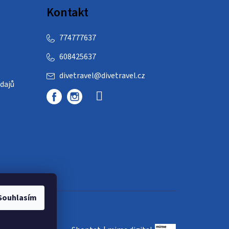
Kontakt
774777637
608425637
divetravel
@
divetravel.cz
dajů
Souhlasím