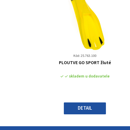
Kód: 25.763.100
Průměrné
PLOUTVE GO SPORT žluté
hodnocení
produktu
skladem u dodavatele
je
0,0
z
5
hvězdiček.
DETAIL