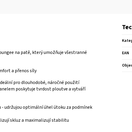
Tec
Kate
bungee na patě, který umožňuje všestranné
EAN
Obje
fort a přenos síly
ideální pro dlouhodobé, náročné použití
anelem poskytuje tvrdost ploutve a vytváří
u -
udržujou optimální úhel útoku za podmínek
zují skluz a maximalizují stabilitu