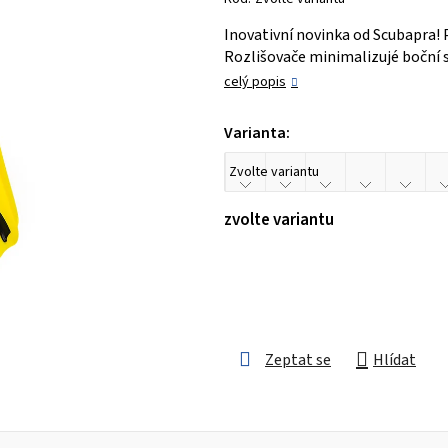
je
Inovativní novinka od Scubapra! 
0,0
Rozlišovače minimalizujé boční s
z 5
celý popis
hvězdiček.
Varianta:
zvolte variantu
Zeptat se
Hlídat