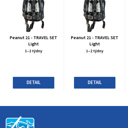
Průměrné
Průměrné
Peanut 21 - TRAVEL SET
Peanut 21 - TRAVEL SET
hodnocení
hodnocení
Light
Light
produktu
produktu
1–2 týdny
1–2 týdny
je
je
4,0
4,0
z
z
5
5
hvězdiček.
hvězdiček.
DETAIL
DETAIL
Z
á
p