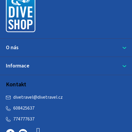
a
t
í
O nás
Informace
Kontakt
divetravel
@
divetravel.cz
608425637
774777637