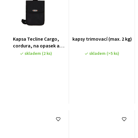
Kapsa Tecline Cargo,
kapsy trimovací (max. 2 kg)
cordura, na opasek a
stehno
skladem
(2 ks)
skladem
(>5 ks)