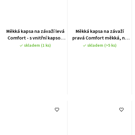
Měkká kapsa na závaží levá
Měkká kapsa na závaží
Comfort - s vnitřní kapsou
pravá Comfort měkká, na
(max. 4kg) s d-kroužkem,
backplate - s vnitřní kapsou
skladem
(1 ks)
skladem
(>5 ks)
černá
(max. 4kg) se šroubem a
matkou černá