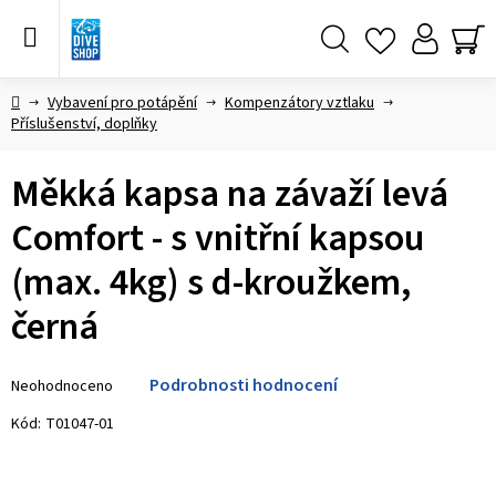
Přejít
na
obsah
Hledat
NÁ
KO
Domů
Vybavení pro potápění
Kompenzátory vztlaku
Příslušenství, doplňky
Měkká kapsa na závaží levá
Comfort - s vnitřní kapsou
(max. 4kg) s d-kroužkem,
černá
Průměrné
Podrobnosti hodnocení
Neohodnoceno
hodnocení
produktu
Kód:
T01047-01
je
0,0
z 5