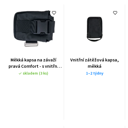
Měkká kapsa na závaží
Vnitřní zátěžová kapsa,
pravá Comfort - s vnitřní
měkká
kapsou (max. 4kg) černá
skladem
(3 ks)
1–2 týdny