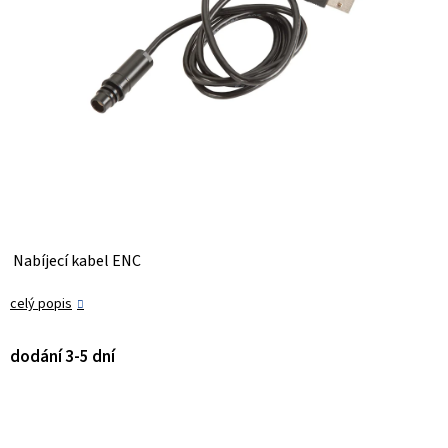
C
Nabíjecí kabel ENC
h
a
celý popis
t
G
P
T
dodání 3-5 dní
s
a
i
d
: