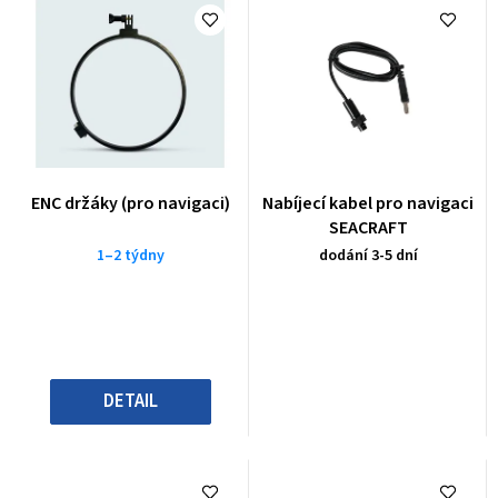
ENC držáky (pro navigaci)
Nabíjecí kabel pro navigaci
SEACRAFT
1–2 týdny
dodání 3-5 dní
DETAIL