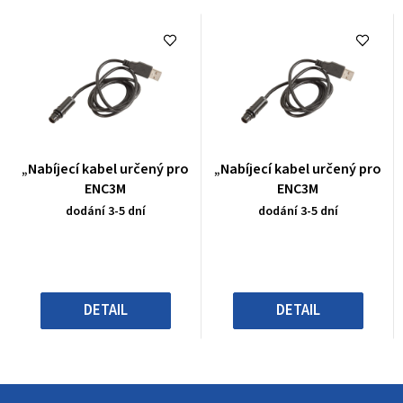
Průměrné
Průměrné
„Nabíjecí kabel určený pro
„Nabíjecí kabel určený pro
hodnocení
hodnocení
ENC3M
ENC3M
produktu
produktu
dodání 3-5 dní
dodání 3-5 dní
je
je
0,0
0,0
z
z
5
5
hvězdiček.
hvězdiček.
DETAIL
DETAIL
Z