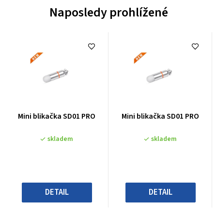
Naposledy prohlížené
Průměrné
Průměrné
Mini blikačka SD01 PRO
Mini blikačka SD01 PRO
hodnocení
hodnocení
produktu
produktu
skladem
skladem
je
je
0,0
0,0
z
z
5
5
hvězdiček.
hvězdiček.
DETAIL
DETAIL