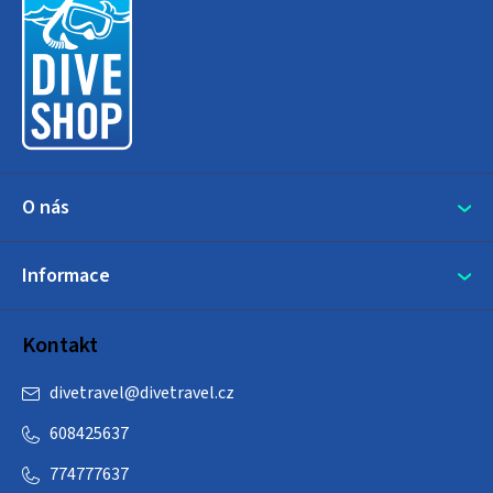
p
a
t
í
O nás
Informace
Kontakt
divetravel
@
divetravel.cz
608425637
774777637