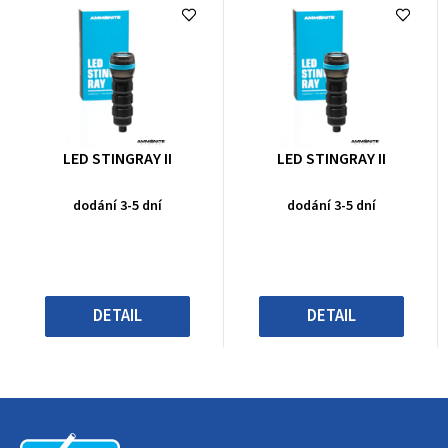
Průměrné
Průměrné
LED STINGRAY II
LED STINGRAY II
hodnocení
hodnocení
produktu
produktu
dodání 3-5 dní
dodání 3-5 dní
je
je
0,0
0,0
z
z
5
5
hvězdiček.
hvězdiček.
DETAIL
DETAIL
Z
á