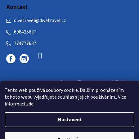
Kontakt
divetravel
@
divetravel.cz
608425637
774777637
DIVETRAVEL - cestovní kancelář - cesty za potápěním
Tento web používá soubory cookie. Dalším procházením
tohoto webu vyjadřujete souhlas s jejich používáním.. Více
informací
zde
.
Nastavení
Copyright 2026
E-dive
. Všechna práva vyhrazena.