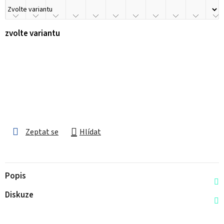
zvolte variantu
Zeptat se
Hlídat
Popis
Diskuze