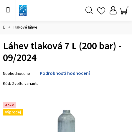
Přejít
na
obsah
Hledat
NÁ
KO
Domů
Tlakové láhve
Láhev tlaková 7 L (200 bar) -
09/2024
Průměrné
Podrobnosti hodnocení
Neohodnoceno
hodnocení
produktu
Kód:
Zvolte variantu
je
0,0
z 5
akce
hvězdiček.
výprodej