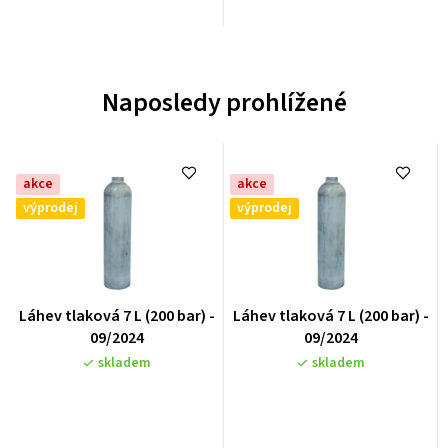
Naposledy prohlížené
akce
akce
výprodej
výprodej
Průměrné
Průměrné
Láhev tlaková 7 L (200 bar) -
Láhev tlaková 7 L (200 bar) -
hodnocení
hodnocení
09/2024
09/2024
produktu
produktu
skladem
skladem
je
je
0,0
0,0
z
z
5
5