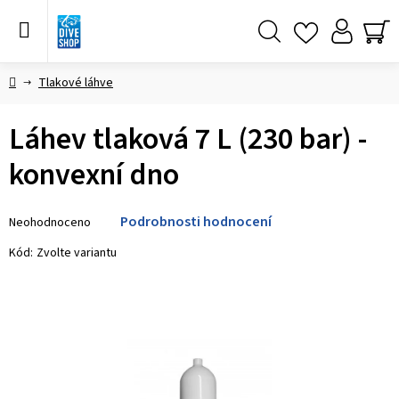
Přejít
na
obsah
Hledat
NÁ
KO
Domů
Tlakové láhve
Láhev tlaková 7 L (230 bar) -
konvexní dno
Průměrné
Podrobnosti hodnocení
Neohodnoceno
hodnocení
produktu
Kód:
Zvolte variantu
je
0,0
z 5
hvězdiček.