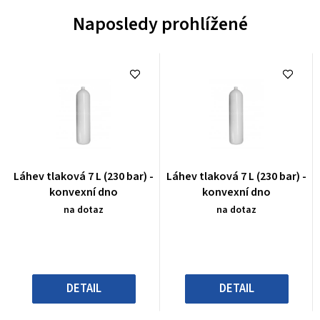
Naposledy prohlížené
Průměrné
Průměrné
Láhev tlaková 7 L (230 bar) -
Láhev tlaková 7 L (230 bar) -
hodnocení
hodnocení
konvexní dno
konvexní dno
produktu
produktu
na dotaz
na dotaz
je
je
0,0
0,0
z
z
5
5
hvězdiček.
hvězdiček.
DETAIL
DETAIL