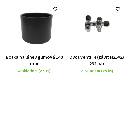
Botka na láhev gumová 140
Dvouventil H (závit M25×2)
mm
232 bar
skladem
(>5 ks)
skladem
(>5 ks)