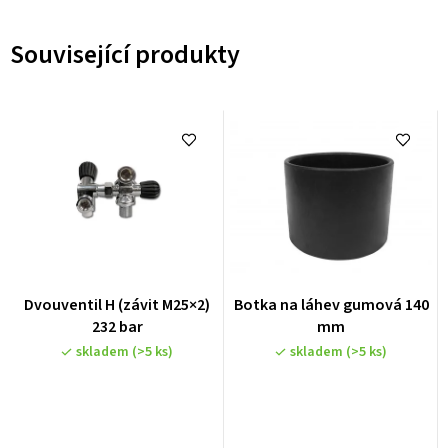
Související produkty
Dvouventil H (závit M25×2)
Botka na láhev gumová 140
232 bar
mm
skladem
(>5 ks)
skladem
(>5 ks)