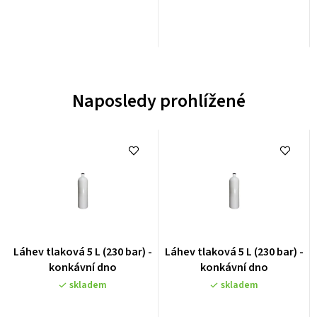
Naposledy prohlížené
Průměrné
Průměrné
Láhev tlaková 5 L (230 bar) -
Láhev tlaková 5 L (230 bar) -
hodnocení
hodnocení
konkávní dno
konkávní dno
produktu
produktu
skladem
skladem
je
je
0,0
0,0