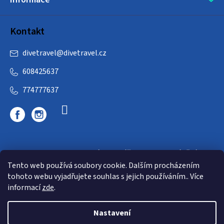
Kontakt
divetravel
@
divetravel.cz
608425637
774777637
DIVETRAVEL - cestovní kancelář - cesty za potápěním
Tento web používá soubory cookie. Dalším procházením
tohoto webu vyjadřujete souhlas s jejich používáním.. Více
informací
zde
.
Nastavení