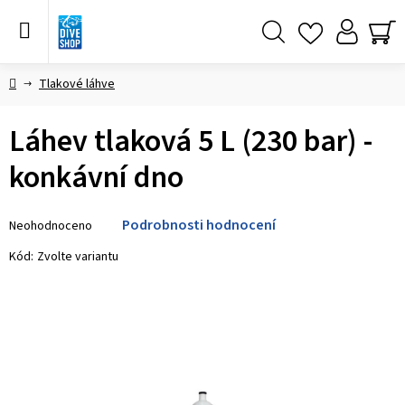
Přejít
na
obsah
Hledat
NÁ
KO
Domů
Tlakové láhve
Láhev tlaková 5 L (230 bar) -
konkávní dno
Průměrné
Podrobnosti hodnocení
Neohodnoceno
hodnocení
produktu
Kód:
Zvolte variantu
je
0,0
z 5
hvězdiček.