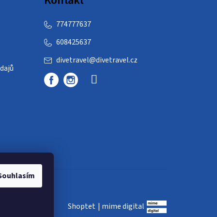
Kontakt
774777637
608425637
divetravel
@
divetravel.cz
dajů
Souhlasím
Shoptet
|
mime digital