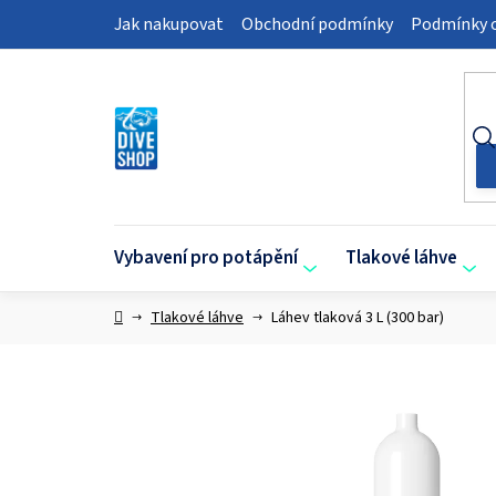
Přejít
Jak nakupovat
Obchodní podmínky
Podmínky o
na
obsah
Vybavení pro potápění
Tlakové láhve
Domů
Tlakové láhve
Láhev tlaková 3 L (300 bar)