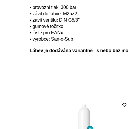
• provozní tlak: 300 bar
• závit do lahve: M25×2
• závit ventilu: DIN G5/8"
• gumové točítko
• čisté pro EANx
• výrobce: San-o-Sub
Láhev je dodávána variantně - s nebo bez mo