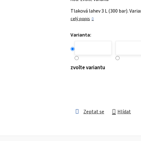
je
Tlaková lahev 3 L (300 bar). Vari
0,0
celý popis
z 5
hvězdiček.
Varianta:
zvolte variantu
Zeptat se
Hlídat