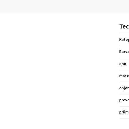
Tec
Kate
Barv
dno
mate
obje
provo
prům