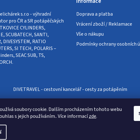
Informace
lichárek s.r.o - výhradní
Doprava a platba
utor pro ČR a SR potápěčských
Vrácení zboží / Reklamace
VÍTKOVICE CYLINDERS,
Vše o nákupu
E, SCUBATECH, SANTI,
, DIVESYSTEM, RATIO
Podmínky ochrany osobních ú
ERS, SI TECH, POLARIS –
inders, SEAC SUB, TS,
ORCH.
DIVETRAVEL - cestovní kancelář - cesty za potápěním
oužívá soubory cookie. Dalším procházením tohoto webu
ouhlas s jejich používáním.. Více informací
zde
.
í