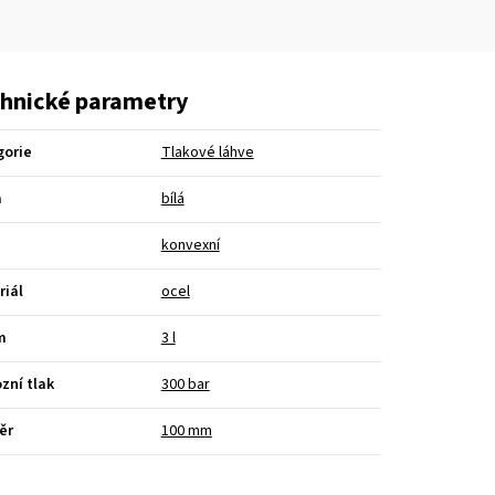
hnické parametry
gorie
Tlakové láhve
a
bílá
konvexní
riál
ocel
m
3 l
zní tlak
300 bar
ěr
100 mm