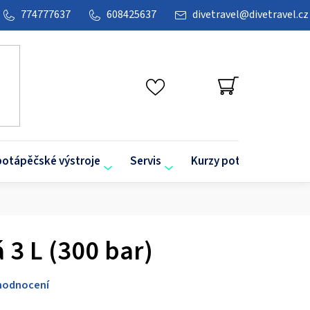
774777637
608425637
divetravel
@
divetravel.cz
NÁKUPNÍ
KOŠÍK
potápěčské výstroje
Servis
Kurzy potápění
O
 3 L (300 bar)
hodnocení