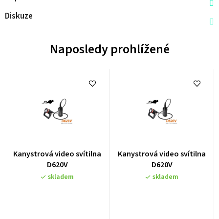
Diskuze
Naposledy prohlížené
Průměrné
Průměrné
Kanystrová video svítilna
Kanystrová video svítilna
hodnocení
hodnocení
D620V
D620V
produktu
produktu
skladem
skladem
je
je
0,0
0,0
z
z
5
5