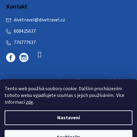
Kontakt
divetravel
@
divetravel.cz
608425637
774777637
DIVETRAVEL - cestovní kancelář - cesty za potápěním
Tento web používá soubory cookie. Dalším procházením
tohoto webu vyjadřujete souhlas s jejich používáním.. Více
informací
zde
.
Nastavení
Copyright 2026
E-dive
. Všechna práva vyhrazena.